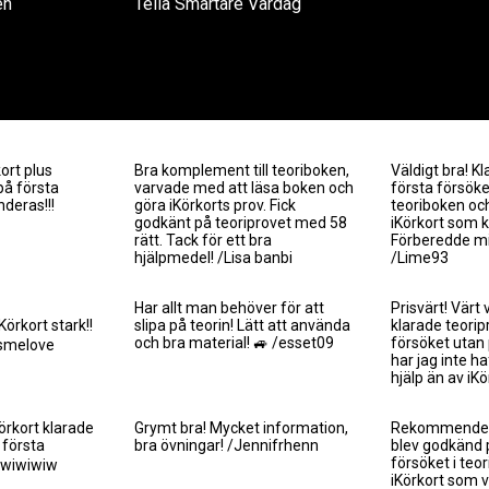
en
Telia Smartare Vardag
ort plus
Bra komplement till teoriboken,
Väldigt bra! K
på första
varvade med att läsa boken och
första försöke
deras!!!
göra iKörkorts prov. Fick
teoriboken oc
godkänt på teoriprovet med 58
iKörkort som
rätt. Tack för ett bra
Förberedde mi
hjälpmedel! /Lisa banbi
/Lime93
Har allt man behöver för att
Prisvärt! Värt
rkort stark!!
slipa på teorin! Lätt att använda
klarade teorip
och bra material! 🚙 /esset09
försöket utan
tsmelove
har jag inte 
hjälp än av iK
örkort klarade
Grymt bra! Mycket information,
Rekommenderar
 första
bra övningar! /Jennifrhenn
blev godkänd 
försöket i teor
wiwiwiwiw
iKörkort som var