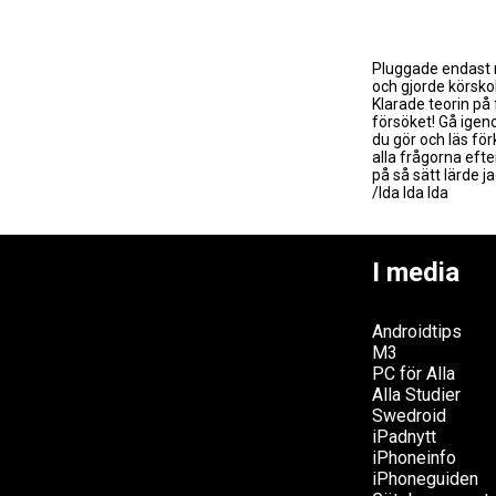
Pluggade endast 
och gjorde körskol
Klarade teorin på 
försöket! Gå igen
du gör och läs förk
alla frågorna efter
på så sätt lärde 
/Ida Ida Ida
I media
Androidtips
M3
PC för Alla
Alla Studier
Swedroid
iPadnytt
iPhoneinfo
iPhoneguiden