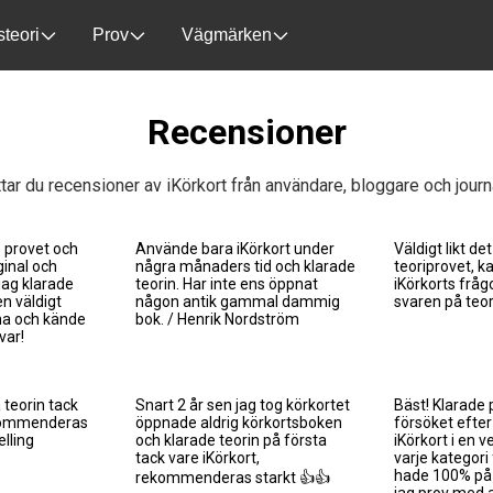
steori
Prov
Vägmärken
Recensioner
ttar du recensioner av iKörkort från användare, bloggare och journa
s provet och
Använde bara iKörkort under
Väldigt likt det
inal och
några månaders tid och klarade
teoriprovet, k
 jag klarade
teorin. Har inte ens öppnat
iKörkorts fråg
n väldigt
någon antik gammal dammig
svaren på teor
na och kände
bok. / Henrik Nordström
var!
teorin tack
Snart 2 år sen jag tog körkortet
Bäst! Klarade 
ekommenderas
öppnade aldrig körkortsboken
försöket efter
elling
och klarade teorin på första
iKörkort i en 
tack vare iKörkort,
varje kategori f
hade 100% på 
rekommenderas starkt 👍👍