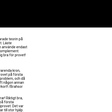
larade teorin på
t. Läste
h använde endast
 komplement.
g bra för provet!
 varenda kron,
rovet på första
 problem, och då
haft någon annan
örkort! /Brahsor
! Riktigt bra,
på första
iprovet. Det var
 till stor hjälp.