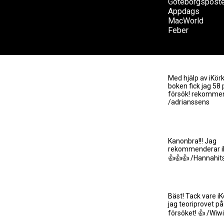
Göteborgspost
Appdags
MacWorld
Feber
Med hjälp av iKörk
boken fick jag 58 
försök! rekommen
/adrianssens
Kanonbra!!! Jag
rekommenderar iKö
👍👍👍 /Hannahi
Bäst! Tack vare iK
jag teoriprovet på
försöket! 👍 /Wi