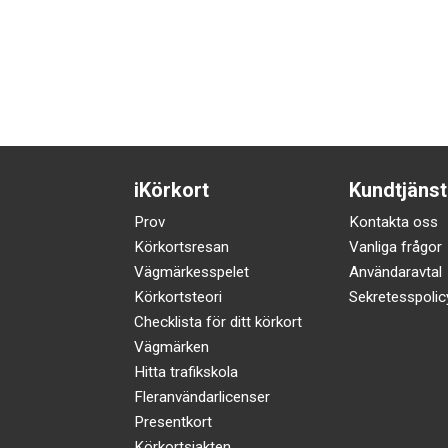
iKörkort
Kundtjänst
Prov
Kontakta oss
Körkortsresan
Vanliga frågor
Vägmärkesspelet
Användaravtal
Körkortsteori
Sekretesspolic
Checklista för ditt körkort
Vägmärken
Hitta trafikskola
Fleranvändarlicenser
Presentkort
Körkortsjakten