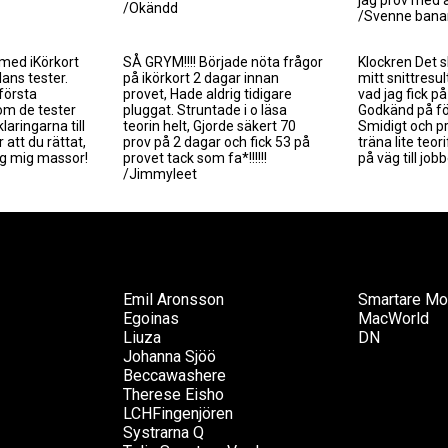
jag prov med a
/Okändd
/Svenne bana
med iKörkort
SÅ GRYM!!!! Började nöta frågor
Klockren Det 
ans tester.
på ikörkort 2 dagar innan
mitt snittresul
första
provet, Hade aldrig tidigare
vad jag fick på
om de tester
pluggat. Struntade i o läsa
Godkänd på fö
laringarna till
teorin helt, Gjorde säkert 70
Smidigt och pr
 att du rättat,
prov på 2 dagar och fick 53 på
träna lite teo
jag mig massor!
provet tack som fa*!!!!!!
på väg till job
/Jimmyleet
Emil Aronsson
Smartare Mo
Egoinas
MacWorld
Liuza
DN
Johanna Sjöö
Beccawashere
Therese Eisho
LCHFingenjören
Systrarna Q