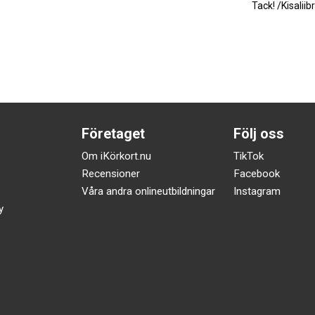
Tack! /Kisaliib
Företaget
Följ oss
Om iKörkort.nu
TikTok
Recensioner
Facebook
Våra andra onlineutbildningar
Instagram
y