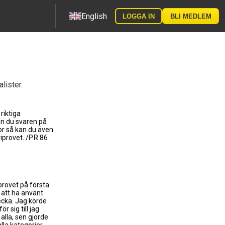
English
LOGGA IN
BLI MEDLEM
lister.
 riktiga
an du svaren på
or så kan du även
iprovet. /P.R.86
provet på första
 att ha använt
vecka. Jag körde
ör sig till jag
alla, sen gjorde