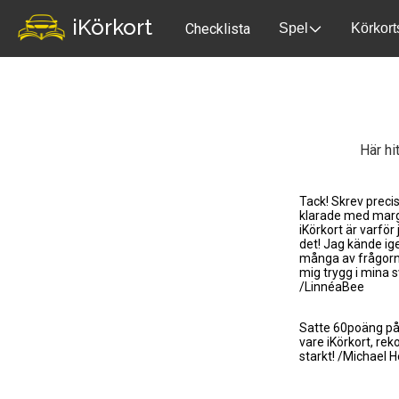
iKörkort
Checklista
Spel
Körkort
Här hi
Tack! Skrev preci
klarade med marg
iKörkort är varför
det! Jag kände ige
många av frågor
mig trygg i mina s
/LinnéaBee
Satte 60poäng på 
vare iKörkort, r
starkt! /Michael H