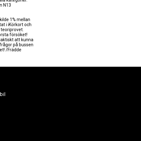
lla kategorier.
n N13
skilde 1% mellan
tat i iKörkort och
 teoriprovet.
rsta försöket!
aktiskt att kunna
rifrågor på bussen
bet! /Frädde
bil