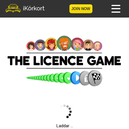
iKörkort
JOIN NOW
The Licence Game
Home
Become a member
Log in
Tests
The Licence Game
The Road Signs Game
Licence theory
Checklist for your licence
Laddar ...