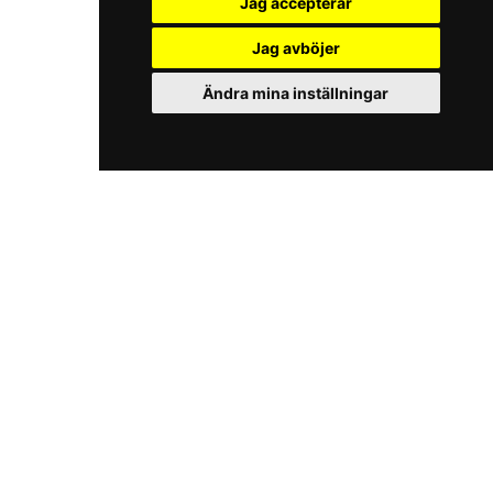
Jag accepterar
Jag avböjer
Ändra mina inställningar
iKörkort
Customer service
Tests
Contact us
The Licence Game
FAQ
The Road Signs Game
User agreement
Licence theory
Privacy policy
Checklist
Road signs
Find a traffic school
Multi-user licences
Körkortsjakten
Gift vouchers