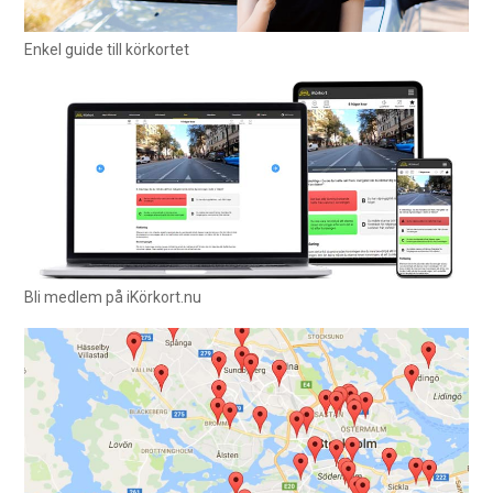
Enkel guide till körkortet
Bli medlem på iKörkort.nu