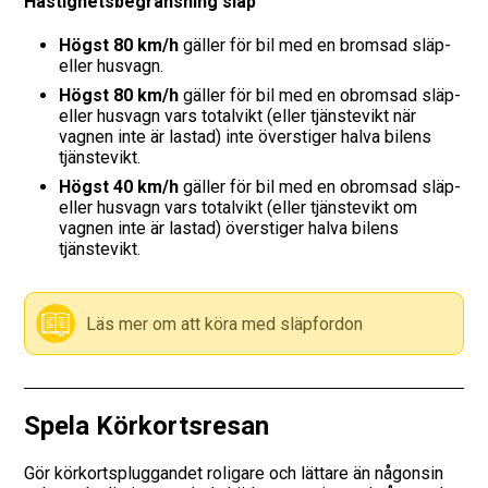
Hastighetsbegränsning släp
Vägmärken
Högst 80 km/h
gäller för bil med en bromsad släp-
eller husvagn.
Hitta trafikskola
Högst 80 km/h
gäller för bil med en obromsad släp-
eller husvagn vars totalvikt (eller tjänstevikt när
vagnen inte är lastad) inte överstiger halva bilens
Presentkort
tjänstevikt.
Högst 40 km/h
gäller för bil med en obromsad släp-
Language
eller husvagn vars totalvikt (eller tjänstevikt om
vagnen inte är lastad) överstiger halva bilens
tjänstevikt.
Läs mer om att köra med släpfordon
Spela Körkortsresan
Gör körkortspluggandet roligare och lättare än någonsin