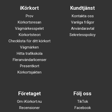
iKörkort
Kundtjänst
Prov
Kontakta oss
Körkortsresan
Vanliga frågor
Vägmärkesspelet
Användaravtal
Körkortsteori
Sekretesspolicy
Checklista för ditt körkort
Vägmärken
Hitta trafikskola
Fleranvändarlicenser
Presentkort
Körkortsjakten
Företaget
Följ oss
Om iKörkort.nu
TikTok
Recensioner
Facebook