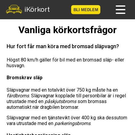
iKörkort
BLI MEDLEM
Vanliga körkortsfrågor
Hem
Bli medlem
Hur fort får man köra med bromsad släpvagn?
Logga in
Högst 80 km/h gäller för bil med en bromsad släp- eller
husvagn.
Prov
Bromskrav släp
Körkortsresan
Släpvagnar med en totalvikt över 750 kg måste ha en
färdbroms
. Släpvagnar kopplade till personbilar är i regel
utrustade med en
påskjutsbroms
som bromsas
Vägmärkesspelet
automatiskt när dragbilen bromsar.
Körkortsteori
Släpvagnar med en tjänstevikt över 400 kg ska dessutom
vara utrustade med en
parkeringsbroms
.
Checklista för ditt körkort