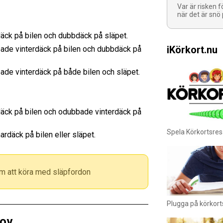
Var är risken 
när det är snö
ck på bilen och dubbdäck på släpet.
iKörkort.nu
de vinterdäck på bilen och dubbdäck på
de vinterdäck på både bilen och släpet.
ck på bilen och odubbade vinterdäck på
Spela Körkortsre
däck på bilen eller släpet.
m att köra med släpfordon
Plugga på körkort
rov