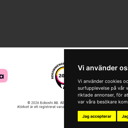
Vi använder os
Vi använder cookies oc
surfupplevelse på vår w
riktade annonser, för a
var våra besökare komm
© 2026 Boboshi AB. Alla rättigheter förbehålls.
iKörkort är ett registrerat varumärke som tillhör Boboshi AB.
Jag accepterar
Jag