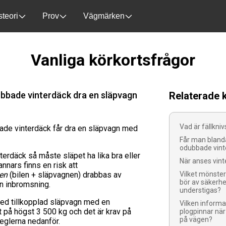
steori
Prov
Vägmärken
Vanliga körkortsfrågor
ubbade vinterdäck dra en släpvagn
Relaterade 
Vad är fällkni
ade vinterdäck får dra en släpvagn med
Får man bland
odubbade vint
nterdäck så måste släpet ha lika bra eller
När anses vint
annars finns en risk att
en
(bilen + släpvagnen) drabbas av
Vilket mönster
bör av säkerhe
n inbromsning.
understigas?
med tillkopplad släpvagn med en
Vilken informa
 på högst 3 500 kg och det är krav på
plogpinnar när
på vägen?
reglerna nedanför.