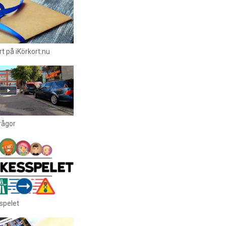
t på iKörkort.nu
rågor
spelet