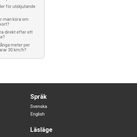
ller för utskjutande
får man köra om
kort?
a direkt efter ett
le?
ånga meter per
arar 30 km/h?
Språk
Svenska
English
Läsläge