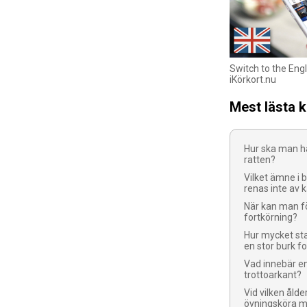
Switch to the Engl
iKörkort.nu
Mest lästa 
Hur ska man h
ratten?
Vilket ämne i 
renas inte av 
När kan man fö
fortkörning?
Hur mycket sta
en stor burk fo
Vad innebär e
trottoarkant?
Vid vilken ålde
övningsköra m