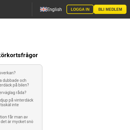
English
LOGGA IN
BLI MEDLEM
körkortsfrågor
vsverkan?
a dubbade och
erdäck på bilen?
erväglag råda?
djup på vinterdäck
tsskäl inte
tion får man av
 det är mycket snö