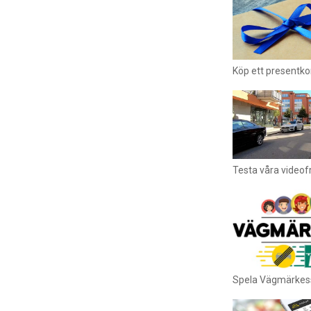
Köp ett presentkor
Testa våra videof
Spela Vägmärkes