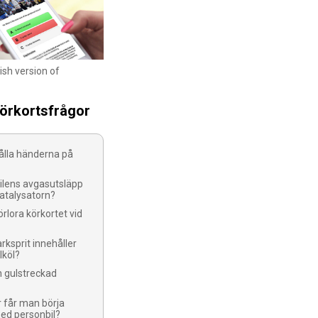
ish version of
körkortsfrågor
ålla händerna på
bilens avgasutsläpp
katalysatorn?
rlora körkortet vid
rksprit innehåller
lköl?
n gulstreckad
r får man börja
ed personbil?