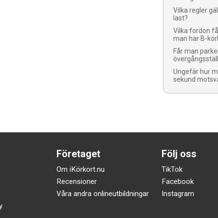
Vilka regler gä
last?
Vilka fordon 
man har B-kör
Får man parker
övergångsstäl
Ungefär hur m
sekund motsv
Företaget
Följ oss
Om iKörkort.nu
TikTok
Recensioner
Facebook
Våra andra onlineutbildningar
Instagram
y