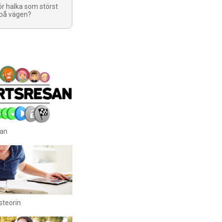
för halka som störst
 på vägen?
san
steorin