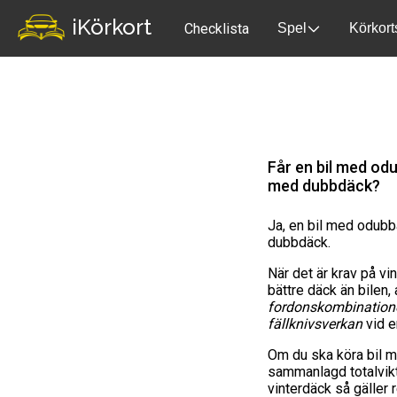
iKörkort
Checklista
Spel
Körkort
Får en bil med od
med dubbdäck?
Ja, en bil med odubb
dubbdäck.
När det är krav på vi
bättre däck än bilen, 
fordonskombination
fällknivsverkan
vid e
Om du ska köra bil 
sammanlagd totalvikt
vinterdäck så gäller 