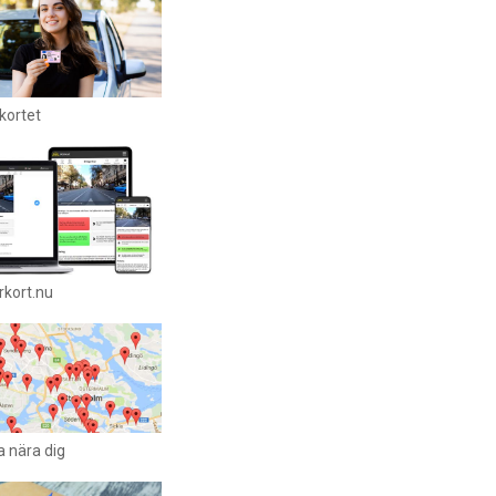
rkortet
rkort.nu
a nära dig