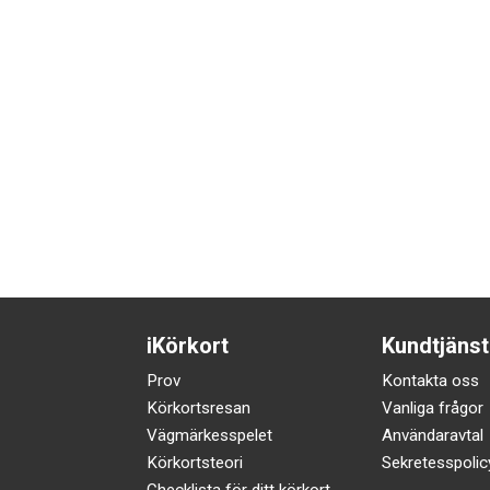
iKörkort
Kundtjänst
Prov
Kontakta oss
Körkortsresan
Vanliga frågor
Vägmärkesspelet
Användaravtal
Körkortsteori
Sekretesspolic
Checklista för ditt körkort