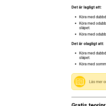
Det är lagligt att:
Köra med dubbdä
Köra med odubba
släpet.
Köra med odubba
Det är olagligt att:
Köra med dubbdä
släpet.
Köra med sommar
Läs mer o
Gratis teorip