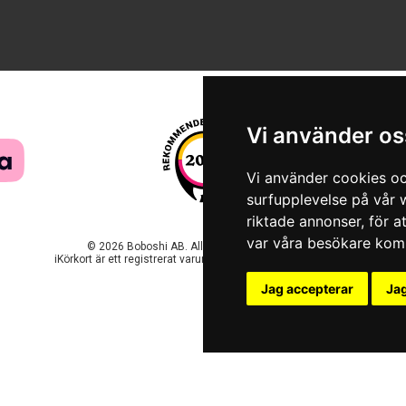
Vi använder os
Vi använder cookies oc
surfupplevelse på vår w
riktade annonser, för a
var våra besökare komm
© 2026 Boboshi AB. Alla rättigheter förbehålls.
iKörkort är ett registrerat varumärke som tillhör Boboshi AB.
Jag accepterar
Jag