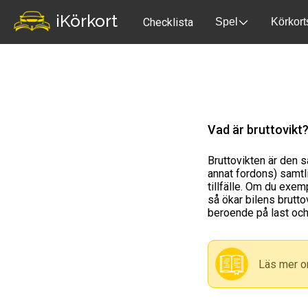
iKörkort
Checklista
Spel
Körkort
Vad är bruttovikt
Bruttovikten är den 
annat fordons) samtlig
tillfälle. Om du exem
så ökar bilens brutto
beroende på last och
Läs mer om