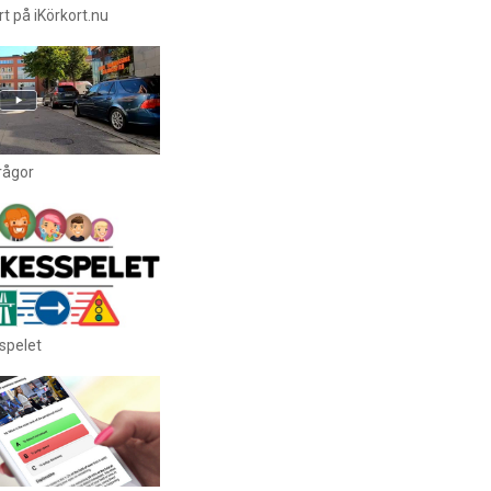
t på iKörkort.nu
rågor
spelet