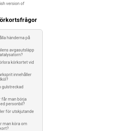
ish version of
körkortsfrågor
ålla händerna på
bilens avgasutsläpp
katalysatorn?
rlora körkortet vid
rksprit innehåller
lköl?
n gulstreckad
r får man börja
ed personbil?
ller för utskjutande
får man köra om
kort?