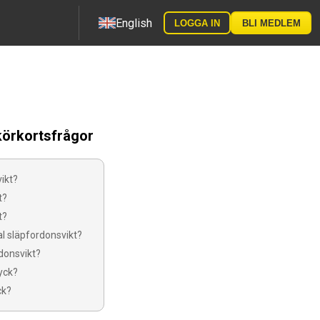
English
LOGGA IN
BLI MEDLEM
körkortsfrågor
vikt?
t?
t?
l släpfordonsvikt?
donsvikt?
yck?
ck?