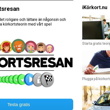
iKörkort.nu
tsresan
et roligare och lättare än någonsin och
a körkortsteorin med vårt spel
Starta gratis teor
Plugga på körkort
Testa gratis