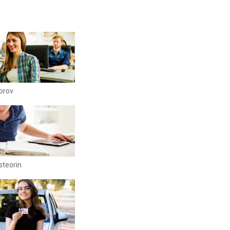
iprov
steorin