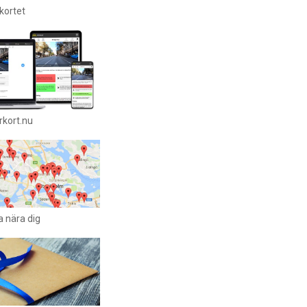
rkortet
rkort.nu
a nära dig