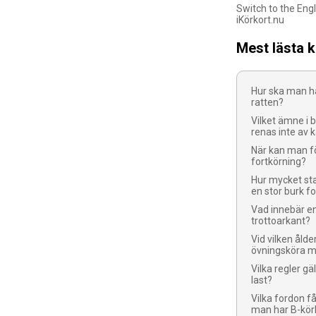
Switch to the Engl
iKörkort.nu
Mest lästa 
Hur ska man h
ratten?
Vilket ämne i 
renas inte av 
När kan man fö
fortkörning?
Hur mycket sta
en stor burk fo
Vad innebär e
trottoarkant?
Vid vilken ålde
övningsköra m
Vilka regler gä
last?
Vilka fordon 
man har B-kör