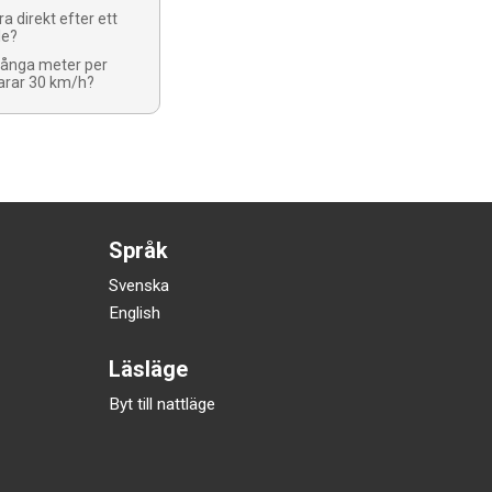
a direkt efter ett
le?
ånga meter per
arar 30 km/h?
Språk
Svenska
English
Läsläge
Byt till nattläge