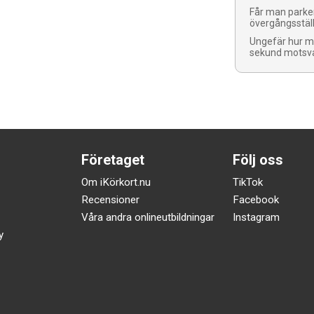
Får man parker
övergångsstäl
Ungefär hur m
sekund motsv
Företaget
Följ oss
Om iKörkort.nu
TikTok
Recensioner
Facebook
Våra andra onlineutbildningar
Instagram
y