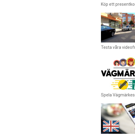
Köp ett presentkor
Testa våra videof
Spela Vägmärkes