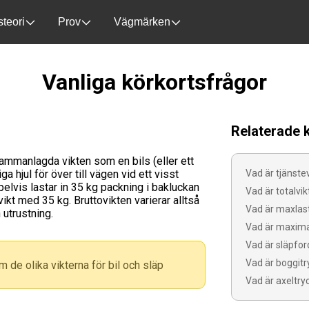
steori
Prov
Vägmärken
Vanliga körkortsfrågor
?
Relaterade 
sammanlagda vikten som en bils (eller ett
a hjul för över till vägen vid ett visst
Vad är tjänste
pelvis lastar in 35 kg packning i bakluckan
Vad är totalvik
vikt med 35 kg. Bruttovikten varierar alltså
Vad är maxlas
 utrustning.
Vad är maxima
Vad är släpfor
Vad är boggitr
 de olika vikterna för bil och släp
Vad är axeltry