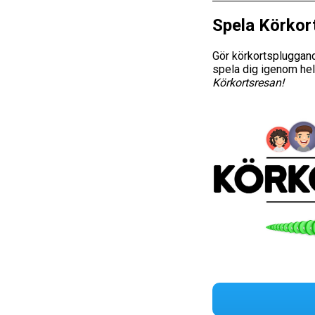
Spela Körkor
Gör körkortspluggand
spela dig igenom hel
Körkortsresan!