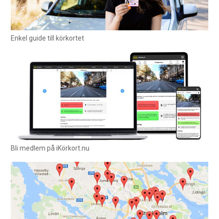
Enkel guide till körkortet
Bli medlem på iKörkort.nu