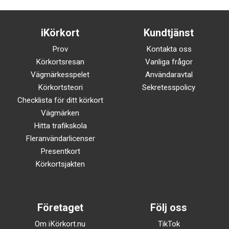
iKörkort
Kundtjänst
Prov
Kontakta oss
Körkortsresan
Vanliga frågor
Vägmärkesspelet
Användaravtal
Körkortsteori
Sekretesspolicy
Checklista för ditt körkort
Vägmärken
Hitta trafikskola
Fleranvändarlicenser
Presentkort
Körkortsjakten
Företaget
Följ oss
Om iKörkort.nu
TikTok