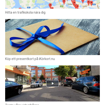
Hitta en trafikskola nära dig
Köp ett presentkort på iKörkort.nu