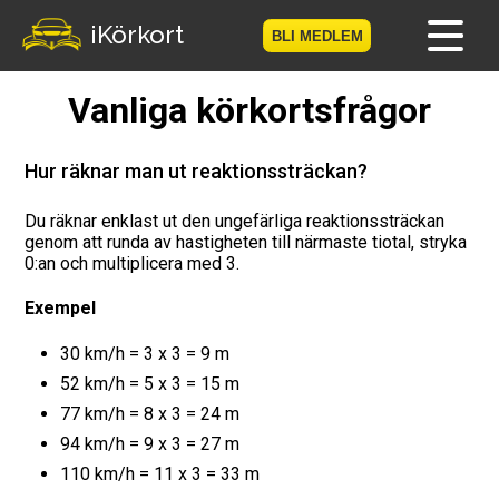
iKörkort
BLI MEDLEM
Vanliga körkortsfrågor
Hem
Bli medlem
Hur räknar man ut reaktionssträckan?
Logga in
Du räknar enklast ut den ungefärliga reaktionssträckan
genom att runda av hastigheten till närmaste tiotal, stryka
0:an och multiplicera med 3.
Prov
Exempel
Körkortsresan
30 km/h = 3 x 3 = 9 m
Vägmärkesspelet
52 km/h = 5 x 3 = 15 m
77 km/h = 8 x 3 = 24 m
Körkortsteori
94 km/h = 9 x 3 = 27 m
110 km/h = 11 x 3 = 33 m
Checklista för ditt körkort