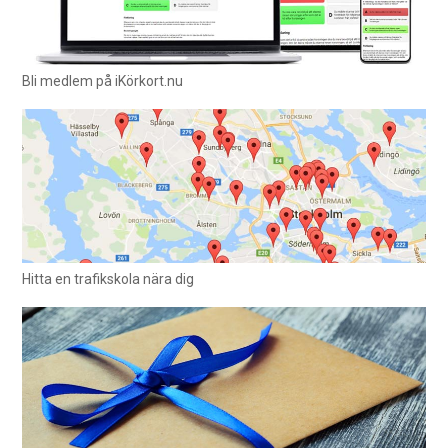
Bli medlem på iKörkort.nu
Hitta en trafikskola nära dig