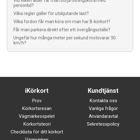
Vid vilken ålder får man börja övningsköra med
personbil?
Vilka regler gäller för utskjutande last?
Vilka fordon får man köra om man har B-körkort?
Får man parkera direkt efter ett övergångsställe?
Ungefär hur många meter per sekund motsvarar 30
km/h?
iKörkort
Kundtjänst
Prov
Kontakta oss
Körkortsresan
Vanliga frågor
Vägmärkesspelet
Användaravtal
Körkortsteori
Sekretesspolicy
Checklista för ditt körkort
Vägmärken