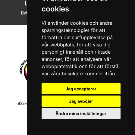
Läsläge
cookies
Byt till nattläge
Vi använder cookies och andra
spårningsteknologier för att
förbättra din surfupplevelse på
vår webbplats, för att visa dig
personligt innehåll och riktade
annonser, för att analysera vår
webbplatstrafik och för att förstå
var våra besökare kommer ifrån.
Jag accepterar
© 2026 Boboshi AB. Alla rättigheter förbehålls.
Jag avböjer
iKörkort är ett registrerat varumärke som tillhör Boboshi AB.
Ändra mina inställningar