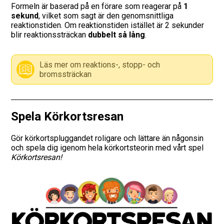
Formeln är baserad på en förare som reagerar på
1
sekund
, vilket som sagt är den genomsnittliga
Vägmärken
reaktionstiden. Om reaktionstiden istället är 2 sekunder
blir reaktionssträckan
dubbelt så lång
.
Hitta trafikskola
Läs mer om reaktions-, stopp- och
Presentkort
bromssträckan
Language
Spela Körkortsresan
Gör körkortspluggandet roligare och lättare än någonsin
och spela dig igenom hela körkortsteorin med vårt spel
Körkortsresan!