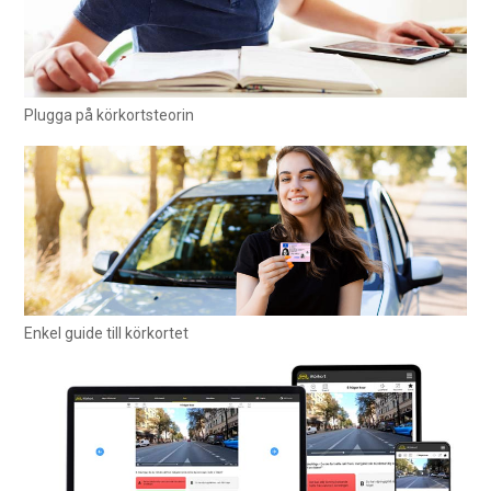
Plugga på körkortsteorin
Enkel guide till körkortet