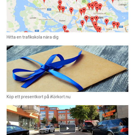
Hitta en trafikskola nära dig
Köp ett presentkort på iKörkort.nu