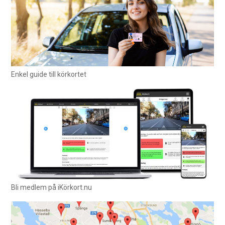
Enkel guide till körkortet
Bli medlem på iKörkort.nu