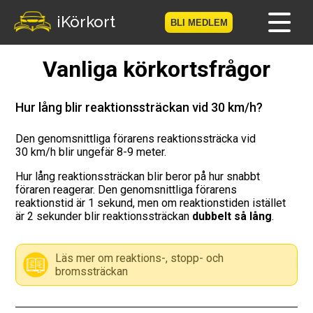
iKörkort
BLI MEDLEM
Vanliga körkortsfrågor
Hem
Bli medlem
Hur lång blir reaktionssträckan vid 30 km/h?
Logga in
Den genomsnittliga förarens reaktionssträcka vid
30 km/h blir ungefär 8-9 meter.
Prov
Hur lång reaktionssträckan blir beror på hur snabbt
föraren reagerar. Den genomsnittliga förarens
reaktionstid är 1 sekund, men om reaktionstiden istället
Körkortsresan
är 2 sekunder blir reaktionssträckan
dubbelt så lång
.
Vägmärkesspelet
Läs mer om reaktions-, stopp- och
bromssträckan
Körkortsteori
Checklista för ditt körkort