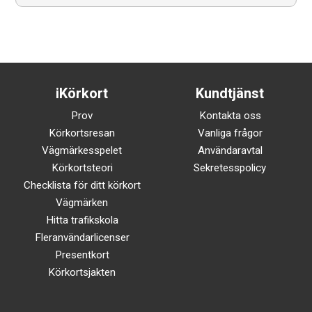
iKörkort
Kundtjänst
Prov
Kontakta oss
Körkortsresan
Vanliga frågor
Vägmärkesspelet
Användaravtal
Körkortsteori
Sekretesspolicy
Checklista för ditt körkort
Vägmärken
Hitta trafikskola
Fleranvändarlicenser
Presentkort
Körkortsjakten