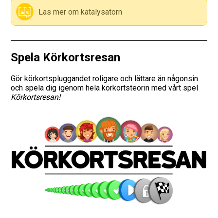
Läs mer om katalysatorn
Vägmärken
Hitta trafikskola
Spela Körkortsresan
Presentkort
Gör körkortspluggandet roligare och lättare än någonsin
och spela dig igenom hela körkortsteorin med vårt spel
Language
Körkortsresan!