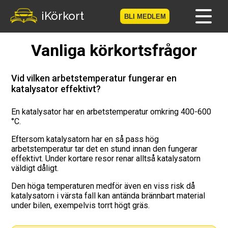
iKörkort
BLI MEDLEM
Vanliga körkortsfrågor
Hem
Bli medlem
Vid vilken arbetstemperatur fungerar en
katalysator effektivt?
Logga in
En katalysator har en arbetstemperatur omkring 400-600
°C.
Prov
Eftersom katalysatorn har en så pass hög
Körkortsresan
arbetstemperatur tar det en stund innan den fungerar
effektivt. Under kortare resor renar alltså katalysatorn
väldigt dåligt.
Vägmärkesspelet
Den höga temperaturen medför även en viss risk då
katalysatorn i värsta fall kan antända brännbart material
Körkortsteori
under bilen, exempelvis torrt högt gräs.
Checklista för ditt körkort