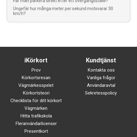
Får man parkera direkt efter ett övergångsställe?
Ungefär hur många meter per sekund motsvarar 30
km/h?
iKörkort
Kundtjänst
Prov
Kontakta oss
Körkortsresan
Vanliga frågor
Vägmärkesspelet
Användaravtal
Körkortsteori
Sekretesspolicy
Checklista för ditt körkort
Vägmärken
Hitta trafikskola
Fleranvändarlicenser
Presentkort