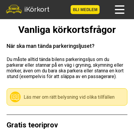
iKörkort
BLI MEDLEM
Vanliga körkortsfrågor
Hem
Bli medlem
När ska man tända parkeringsljuset?
Logga in
Du måste alltid tända bilens parkeringsljus om du
parkerar eller stannar på en väg i gryning, skymning eller
mörker, även om du bara ska parkera eller stanna en kort
Prov
stund (exempelvis för att släppa av en passagerare).
Körkortsresan
Läs mer om rätt belysning vid olika tillfällen
Vägmärkesspelet
Körkortsteori
Gratis teoriprov
Checklista för ditt körkort