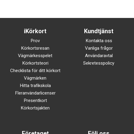
iKörkort
Kundtjänst
Prov
Kontakta oss
Körkortsresan
Vanliga frågor
Vägmärkesspelet
Användaravtal
Körkortsteori
Sekretesspolicy
Checklista för ditt körkort
Vägmärken
Hitta trafikskola
Fleranvändarlicenser
Presentkort
Körkortsjakten
Företaget
Följ oss