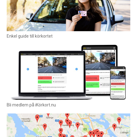
Enkel guide till körkortet
Bli medlem på iKörkort.nu