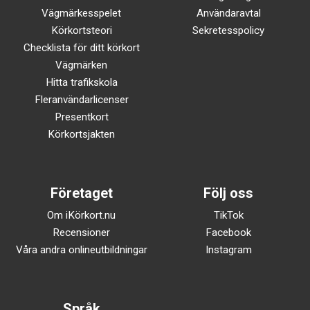
Vägmärkesspelet
Användaravtal
Körkortsteori
Sekretesspolicy
Checklista för ditt körkort
Vägmärken
Hitta trafikskola
Fleranvändarlicenser
Presentkort
Körkortsjakten
Företaget
Följ oss
Om iKörkort.nu
TikTok
Recensioner
Facebook
Våra andra onlineutbildningar
Instagram
Språk