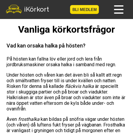
iKörkort
BLI MEDLEM
Vanliga körkortsfrågor
Hem
Bli medlem
Vad kan orsaka halka på hösten?
Logga in
På hösten kan fallna löv eller jord och lera från
jordbruksmaskiner orsaka halka i samband med regn.
Prov
Under hösten och våren kan det även bli så kallt att regn
och smältvatten fryser till is under kvällen och natten.
Risken för denna så kallade
fläckvis halka
är speciellt
Körkortsresan
stor i skuggiga partier och på broar och viadukter.
Halkrisken är stor även på broar och viadukter som inte är
Vägmärkesspelet
nära öppet vatten eftersom de kyls både under- och
ovanifrån.
Körkortsteori
Även
frosthalka
kan bildas på snöfria vägar under hösten
(och våren) då luftens fukt fryser på vägbanan. Frosthalka
Checklista för ditt körkort
är vanligast i gryningen och tidigt på morgonen efter en