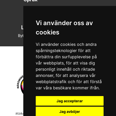
Svenska
English
Vi använder oss av
Läsläge
cookies
Byt till nattläge
Vi använder cookies och andra
spårningsteknologier för att
förbättra din surfupplevelse på
vår webbplats, för att visa dig
personligt innehåll och riktade
annonser, för att analysera vår
webbplatstrafik och för att förstå
var våra besökare kommer ifrån.
Jag accepterar
© 2026 Boboshi AB. Alla rättigheter förbehålls.
Jag avböjer
iKörkort är ett registrerat varumärke som tillhör Boboshi AB.