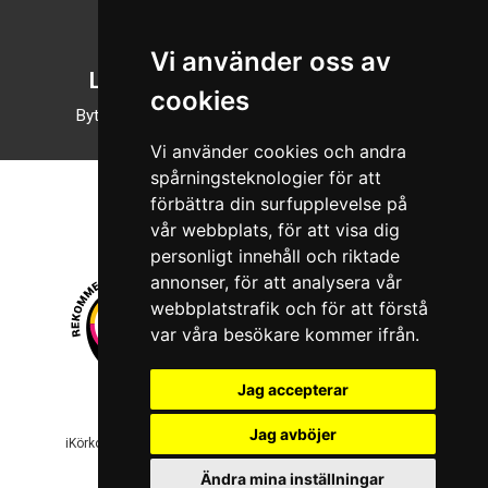
English
Vi använder oss av
Läsläge
cookies
Byt till nattläge
Vi använder cookies och andra
spårningsteknologier för att
förbättra din surfupplevelse på
vår webbplats, för att visa dig
personligt innehåll och riktade
annonser, för att analysera vår
webbplatstrafik och för att förstå
var våra besökare kommer ifrån.
Jag accepterar
© 2026 Boboshi AB. Alla rättigheter förbehålls.
Jag avböjer
iKörkort är ett registrerat varumärke som tillhör Boboshi AB.
Ändra mina inställningar