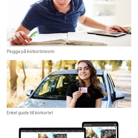
Plugga på körkortsteorin
Enkel guide till körkortet