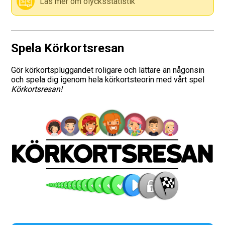
Läs mer om olycksstatistik
Vägmärken
Hitta trafikskola
Spela Körkortsresan
Presentkort
Gör körkortspluggandet roligare och lättare än någonsin
och spela dig igenom hela körkortsteorin med vårt spel
Körkortsresan!
Language