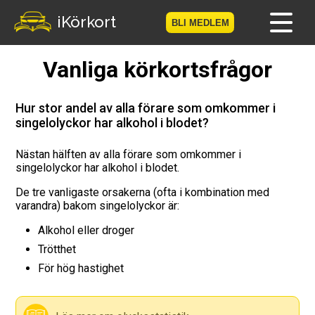
iKörkort
BLI MEDLEM
Vanliga körkortsfrågor
Hem
Bli medlem
Hur stor andel av alla förare som omkommer i
singelolyckor har alkohol i blodet?
Logga in
Nästan hälften av alla förare som omkommer i
singelolyckor har alkohol i blodet.
Prov
De tre vanligaste orsakerna (ofta i kombination med
Körkortsresan
varandra) bakom singelolyckor är:
Alkohol eller droger
Vägmärkesspelet
Trötthet
För hög hastighet
Körkortsteori
Checklista för ditt körkort