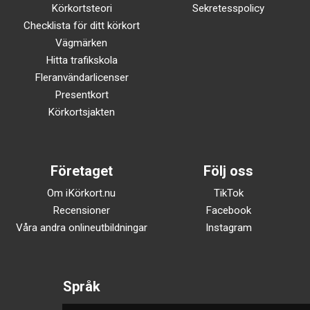
Körkortsteori
Sekretesspolicy
Checklista för ditt körkort
Vägmärken
Hitta trafikskola
Fleranvändarlicenser
Presentkort
Körkortsjakten
Företaget
Följ oss
Om iKörkort.nu
TikTok
Recensioner
Facebook
Våra andra onlineutbildningar
Instagram
Språk
Svenska