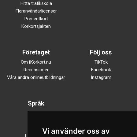
Hitta trafikskola
Fleranvändarlicenser
Presentkort
Körkortsjakten
Företaget
Följ oss
Om iKörkort.nu
TikTok
Recensioner
Facebook
Våra andra onlineutbildningar
Instagram
Språk
Svenska
English
Vi använder oss av
Läsläge