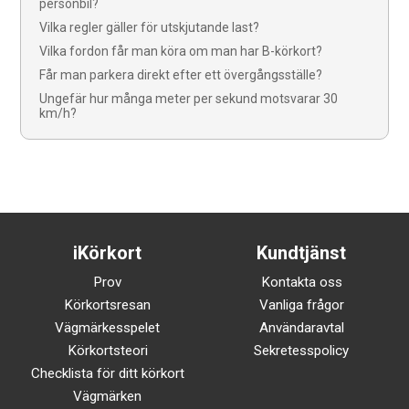
personbil?
Vilka regler gäller för utskjutande last?
Vilka fordon får man köra om man har B-körkort?
Får man parkera direkt efter ett övergångsställe?
Ungefär hur många meter per sekund motsvarar 30
km/h?
iKörkort
Kundtjänst
Prov
Kontakta oss
Körkortsresan
Vanliga frågor
Vägmärkesspelet
Användaravtal
Körkortsteori
Sekretesspolicy
Checklista för ditt körkort
Vägmärken