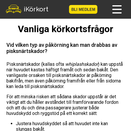
iKörkort
BLI MEDLEM
Vanliga körkortsfrågor
Hem
Bli medlem
Vid vilken typ av påkörning kan man drabbas av
pisksnärtskador?
Logga in
Pisksnärtskador (kallas ofta
whiplashskador
) kan uppstå
när huvudet kastas häftigt framåt och sedan bakåt. Den
Prov
vanligaste orsaken till pisksnärtskador är påkörning
bakifrån, men även påkörning framifrån eller från sidorna
Körkortsresan
kan leda till pisksnärtskador.
För att minska risken att sådana skador uppstår är det
Vägmärkesspelet
viktigt att du håller avståndet till framförvarande fordon
och att du och dina passagerare justerar både
huvudskydd och ryggstöd på ett korrekt sätt:
Körkortsteori
Justera huvudskyddet så att huvudet inte kan
Checklista för ditt körkort
slungas bakåt.