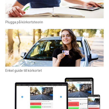
Plugga på körkortsteorin
Enkel guide till körkortet