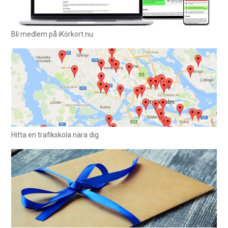
Bli medlem på iKörkort.nu
Hitta en trafikskola nära dig