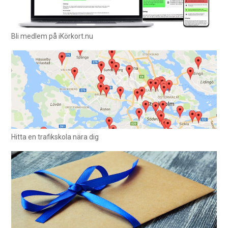
Bli medlem på iKörkort.nu
Hitta en trafikskola nära dig