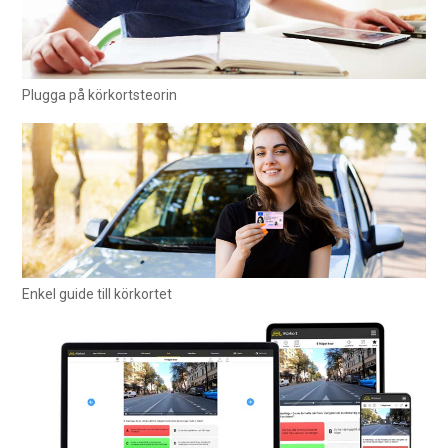
Plugga på körkortsteorin
Enkel guide till körkortet