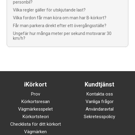
personbil?
Vilka regler gäller för utskjutande last?
Vilka fordon får man köra om man har B-körkort?
Får man parkera direkt efter ett övergångsställe?
Ungefär hur många meter per sekund motsvarar 30
km/h?
iKörkort
Kundtjänst
Prov
Kontakta oss
Körkortsresan
Vanliga frågor
Vägmärkesspelet
Användaravtal
Körkortsteori
Sekretesspolicy
Checklista för ditt körkort
Vägmärken