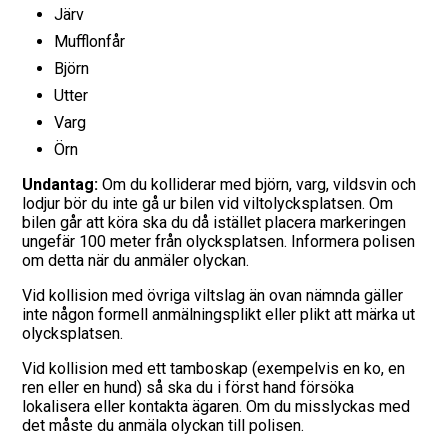
Järv
Vägmärken
Mufflonfår
Björn
Hitta trafikskola
Utter
Varg
Presentkort
Örn
Language
Undantag:
Om du kolliderar med björn, varg, vildsvin och
lodjur bör du inte gå ur bilen vid viltolycksplatsen. Om
bilen går att köra ska du då istället placera markeringen
ungefär 100 meter från olycksplatsen. Informera polisen
om detta när du anmäler olyckan.
Vid kollision med övriga viltslag än ovan nämnda gäller
inte någon formell anmälningsplikt eller plikt att märka ut
olycksplatsen.
Vid kollision med ett tamboskap (exempelvis en ko, en
ren eller en hund) så ska du i först hand försöka
lokalisera eller kontakta ägaren. Om du misslyckas med
det måste du anmäla olyckan till polisen.