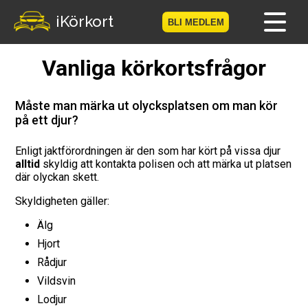
iKörkort
BLI MEDLEM
Vanliga körkortsfrågor
Hem
Bli medlem
Måste man märka ut olycksplatsen om man kör
på ett djur?
Logga in
Enligt jaktförordningen är den som har kört på vissa djur
alltid
skyldig att kontakta polisen och att märka ut platsen
Prov
där olyckan skett.
Körkortsresan
Skyldigheten gäller:
Älg
Vägmärkesspelet
Hjort
Rådjur
Körkortsteori
Vildsvin
Lodjur
Checklista för ditt körkort