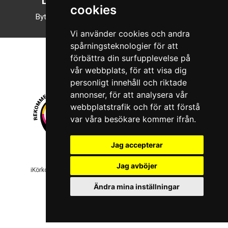
Läsläge
cookies
Byt till nattläge
Vi använder cookies och andra
spårningsteknologier för att
förbättra din surfupplevelse på
vår webbplats, för att visa dig
personligt innehåll och riktade
annonser, för att analysera vår
webbplatstrafik och för att förstå
var våra besökare kommer ifrån.
Jag accepterar
© 2026 Boboshi AB. Alla rättigheter förbehålls.
Jag avböjer
iKörkort är ett registrerat varumärke som tillhör Boboshi AB.
Ändra mina inställningar