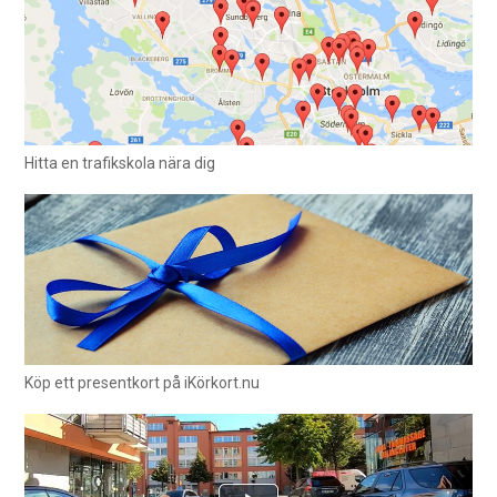
Hitta en trafikskola nära dig
Köp ett presentkort på iKörkort.nu