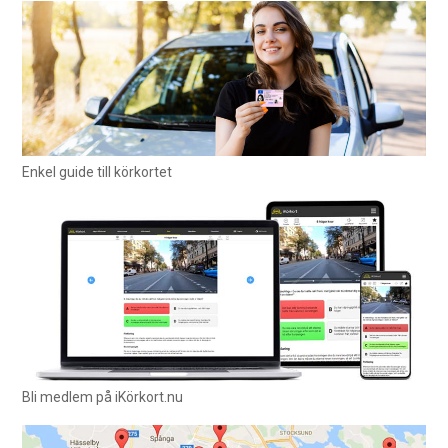
Enkel guide till körkortet
Bli medlem på iKörkort.nu