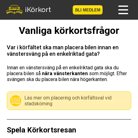
iKörkort
BLI MEDLEM
Vanliga körkortsfrågor
Hem
Bli medlem
Var i körfältet ska man placera bilen innan en
vänstersväng på en enkelriktad gata?
Logga in
Innan en vänstersväng på en enkelriktad gata ska du
placera bilen så
nära vänsterkanten
som möjligt. Efter
Prov
svängen ska du placera bilen nära högerkanten.
Körkortsresan
Läs mer om placering och körfältsval vid
stadskörning
Vägmärkesspelet
Körkortsteori
Spela Körkortsresan
Checklista för ditt körkort