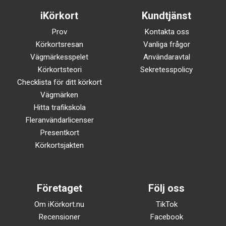
iKörkort
Kundtjänst
Prov
Kontakta oss
Körkortsresan
Vanliga frågor
Vägmärkesspelet
Användaravtal
Körkortsteori
Sekretesspolicy
Checklista för ditt körkort
Vägmärken
Hitta trafikskola
Fleranvändarlicenser
Presentkort
Körkortsjakten
Företaget
Följ oss
Om iKörkort.nu
TikTok
Recensioner
Facebook