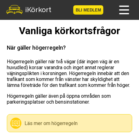
iKörkort
BLI MEDLEM
Vanliga körkortsfrågor
Hem
Bli medlem
När gäller högerregeln?
Logga in
Högerregeln gäller när två vägar (där ingen väg är en
huvudled) korsar varandra och inget annat reglerar
väjningsplikten i korsningen. Högerregeln innebär att den
Prov
trafikant som kommer från vänster har skyldighet att
lämna företräde för den trafikant som kommer från höger.
Körkortsresan
Högerregeln gäller även på öppna områden som
parkeringsplatser och bensinstationer.
Vägmärkesspelet
Körkortsteori
Läs mer om högerregeln
Checklista för ditt körkort