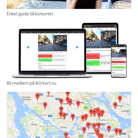
Enkel guide till körkortet
Bli medlem på iKörkort.nu