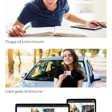
Plugga på körkortsteorin
Enkel guide till körkortet