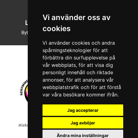
English
Vi använder oss av
Läsläge
cookies
Byt till nattläge
Vi använder cookies och andra
spårningsteknologier för att
förbättra din surfupplevelse på
vår webbplats, för att visa dig
personligt innehåll och riktade
annonser, för att analysera vår
webbplatstrafik och för att förstå
var våra besökare kommer ifrån.
Jag accepterar
© 2026 Boboshi AB. Alla rättigheter förbehålls.
Jag avböjer
iKörkort är ett registrerat varumärke som tillhör Boboshi AB.
Ändra mina inställningar