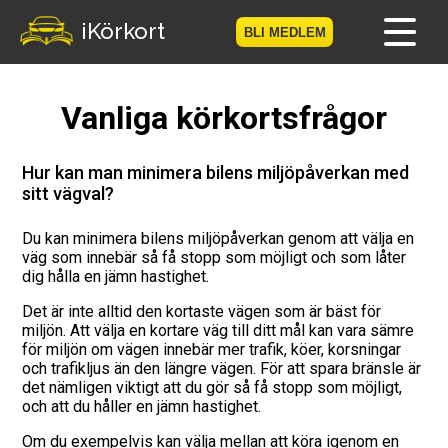
-->
iKörkort
BLI MEDLEM
Hem
Vanliga körkortsfrågor
Bli medlem
Hur kan man minimera bilens miljöpåverkan med
sitt vägval?
Logga in
Du kan minimera bilens miljöpåverkan genom att välja en
Prov
väg som innebär så få stopp som möjligt och som låter
dig hålla en jämn hastighet.
Körkortsresan
Det är inte alltid den kortaste vägen som är bäst för
miljön. Att välja en kortare väg till ditt mål kan vara sämre
Vägmärkesspelet
för miljön om vägen innebär mer trafik, köer, korsningar
och trafikljus än den längre vägen. För att spara bränsle är
det nämligen viktigt att du gör så få stopp som möjligt,
Körkortsteori
och att du håller en jämn hastighet.
Checklista för ditt körkort
Om du exempelvis kan välja mellan att köra igenom en