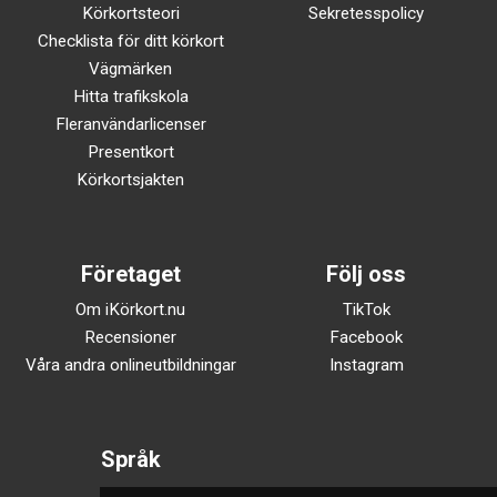
Körkortsteori
Sekretesspolicy
Checklista för ditt körkort
Vägmärken
Hitta trafikskola
Fleranvändarlicenser
Presentkort
Körkortsjakten
Företaget
Följ oss
Om iKörkort.nu
TikTok
Recensioner
Facebook
Våra andra onlineutbildningar
Instagram
Språk
Svenska