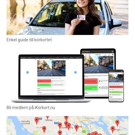
Enkel guide till körkortet
Bli medlem på iKörkort.nu