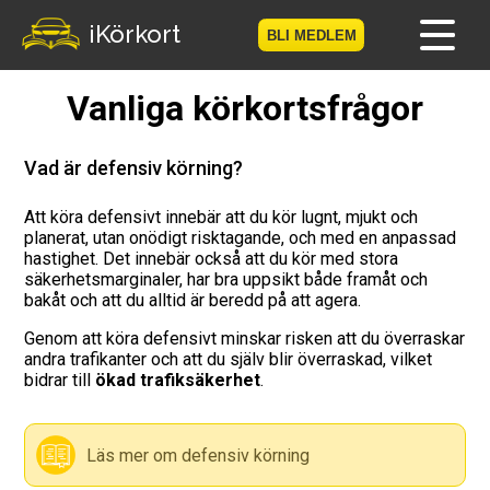
iKörkort
BLI MEDLEM
Vanliga körkortsfrågor
Hem
Bli medlem
Vad är defensiv körning?
Logga in
Att köra defensivt innebär att du kör lugnt, mjukt och
planerat, utan onödigt risktagande, och med en anpassad
hastighet. Det innebär också att du kör med stora
Prov
säkerhetsmarginaler, har bra uppsikt både framåt och
bakåt och att du alltid är beredd på att agera.
Körkortsresan
Genom att köra defensivt minskar risken att du överraskar
andra trafikanter och att du själv blir överraskad, vilket
Vägmärkesspelet
bidrar till
ökad trafiksäkerhet
.
Körkortsteori
Läs mer om defensiv körning
Checklista för ditt körkort