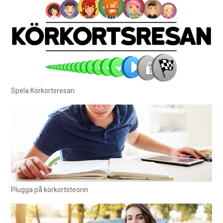
Spela Körkortsresan
Plugga på körkortsteorin