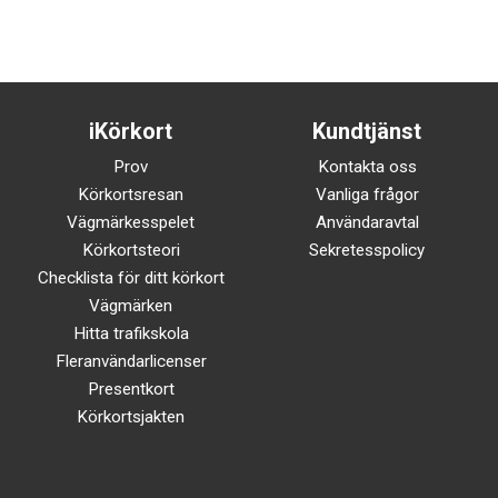
iKörkort
Kundtjänst
Prov
Kontakta oss
Körkortsresan
Vanliga frågor
Vägmärkesspelet
Användaravtal
Körkortsteori
Sekretesspolicy
Checklista för ditt körkort
Vägmärken
Hitta trafikskola
Fleranvändarlicenser
Presentkort
Körkortsjakten