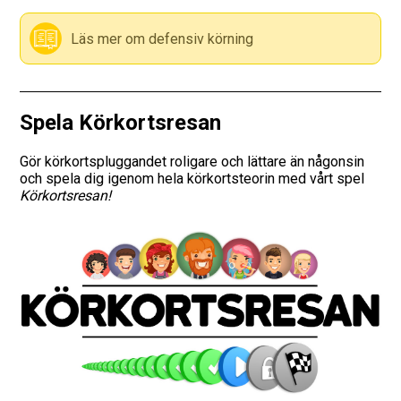
Vägmärken
Läs mer om defensiv körning
Hitta trafikskola
Spela Körkortsresan
Presentkort
Gör körkortspluggandet roligare och lättare än någonsin
Language
och spela dig igenom hela körkortsteorin med vårt spel
Körkortsresan!