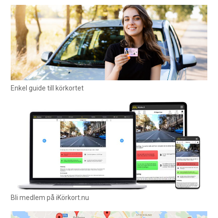
Enkel guide till körkortet
Bli medlem på iKörkort.nu