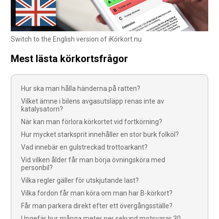
Switch to the English version of iKörkort.nu
Mest lästa körkortsfrågor
Hur ska man hålla händerna på ratten?
Vilket ämne i bilens avgasutsläpp renas inte av
katalysatorn?
När kan man förlora körkortet vid fortkörning?
Hur mycket starksprit innehåller en stor burk folköl?
Vad innebär en gulstreckad trottoarkant?
Vid vilken ålder får man börja övningsköra med
personbil?
Vilka regler gäller för utskjutande last?
Vilka fordon får man köra om man har B-körkort?
Får man parkera direkt efter ett övergångsställe?
Ungefär hur många meter per sekund motsvarar 30