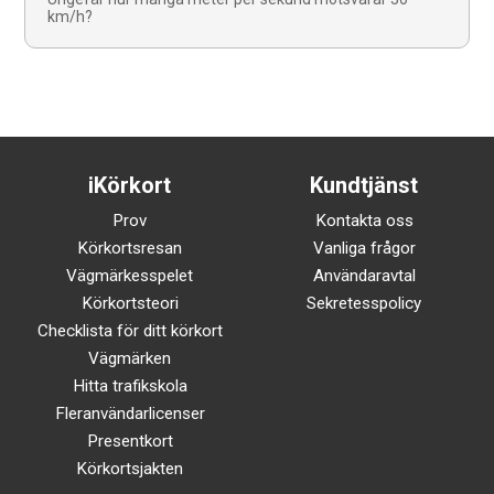
km/h?
iKörkort
Kundtjänst
Prov
Kontakta oss
Körkortsresan
Vanliga frågor
Vägmärkesspelet
Användaravtal
Körkortsteori
Sekretesspolicy
Checklista för ditt körkort
Vägmärken
Hitta trafikskola
Fleranvändarlicenser
Presentkort
Körkortsjakten