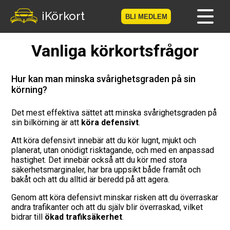
iKörkort
BLI MEDLEM
Vanliga körkortsfrågor
Hem
Bli medlem
Hur kan man minska svårighetsgraden på sin
körning?
Logga in
Det mest effektiva sättet att minska svårighetsgraden på
sin bilkörning är att
köra defensivt
.
Prov
Att köra defensivt innebär att du kör lugnt, mjukt och
Körkortsresan
planerat, utan onödigt risktagande, och med en anpassad
hastighet. Det innebär också att du kör med stora
säkerhetsmarginaler, har bra uppsikt både framåt och
Vägmärkesspelet
bakåt och att du alltid är beredd på att agera.
Genom att köra defensivt minskar risken att du överraskar
Körkortsteori
andra trafikanter och att du själv blir överraskad, vilket
bidrar till
ökad trafiksäkerhet
.
Checklista för ditt körkort