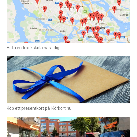
Hitta en trafikskola nära dig
Köp ett presentkort på iKörkort.nu