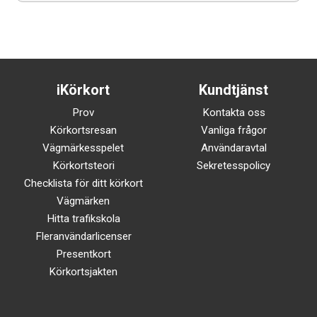
iKörkort
Kundtjänst
Prov
Kontakta oss
Körkortsresan
Vanliga frågor
Vägmärkesspelet
Användaravtal
Körkortsteori
Sekretesspolicy
Checklista för ditt körkort
Vägmärken
Hitta trafikskola
Fleranvändarlicenser
Presentkort
Körkortsjakten