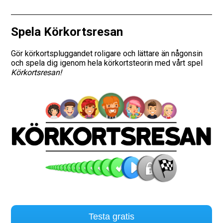
Vägmärken
Spela Körkortsresan
Hitta trafikskola
Gör körkortspluggandet roligare och lättare än någonsin
och spela dig igenom hela körkortsteorin med vårt spel
Presentkort
Körkortsresan!
Language
Testa gratis