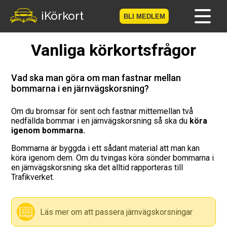
iKörkort
BLI MEDLEM
Vanliga körkortsfrågor
Hem
Bli medlem
Vad ska man göra om man fastnar mellan
bommarna i en järnvägskorsning?
Logga in
Om du bromsar för sent och fastnar mittemellan två
nedfällda bommar i en järnvägskorsning så ska du
köra
Prov
igenom bommarna.
Körkortsresan
Bommarna är byggda i ett sådant material att man kan
köra igenom dem. Om du tvingas köra sönder bommarna i
en järnvägskorsning ska det alltid rapporteras till
Vägmärkesspelet
Trafikverket.
Körkortsteori
Läs mer om att passera järnvägskorsningar
Checklista för ditt körkort