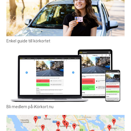
Enkel guide till körkortet
Bli medlem på iKörkort.nu