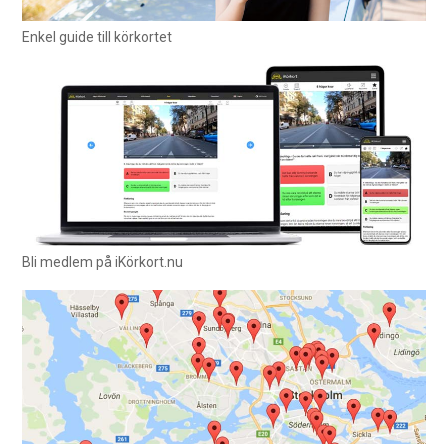
Enkel guide till körkortet
Bli medlem på iKörkort.nu