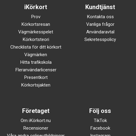
iKörkort
Kundtjänst
Prov
Kontakta oss
Körkortsresan
Vanliga frågor
Vägmärkesspelet
Användaravtal
Körkortsteori
Sekretesspolicy
Checklista för ditt körkort
Vägmärken
Hitta trafikskola
Fleranvändarlicenser
Presentkort
Körkortsjakten
Företaget
Följ oss
Om iKörkort.nu
TikTok
Recensioner
Facebook
Våra andra onlineutbildningar
Instagram