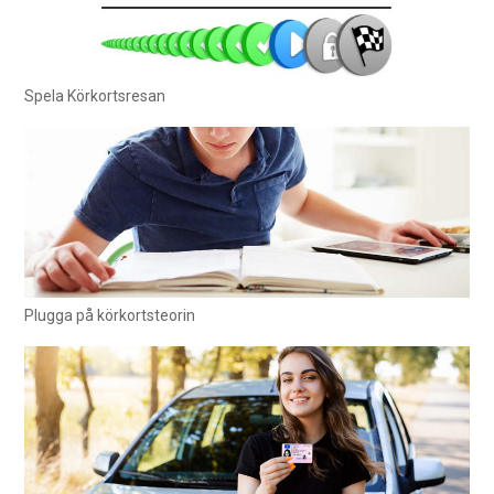
Spela Körkortsresan
Plugga på körkortsteorin