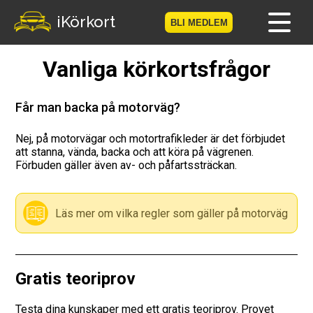
iKörkort
BLI MEDLEM
Vanliga körkortsfrågor
Hem
Bli medlem
Får man backa på motorväg?
Logga in
Nej, på motorvägar och motortrafikleder är det förbjudet
att stanna, vända, backa och att köra på vägrenen.
Förbuden gäller även av- och påfartssträckan.
Prov
Körkortsresan
Läs mer om vilka regler som gäller på motorväg
Vägmärkesspelet
Körkortsteori
Gratis teoriprov
Checklista för ditt körkort
Testa dina kunskaper med ett gratis teoriprov. Provet