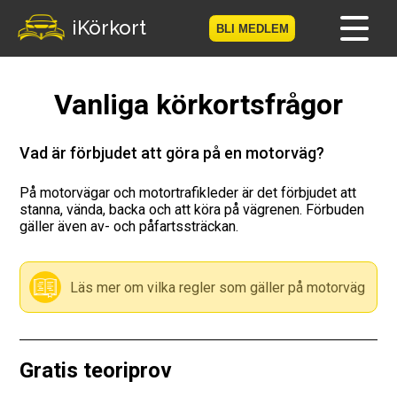
-->
iKörkort
BLI MEDLEM
Hem
Vanliga körkortsfrågor
Bli medlem
Vad är förbjudet att göra på en motorväg?
Logga in
På motorvägar och motortrafikleder är det förbjudet att
stanna, vända, backa och att köra på vägrenen. Förbuden
Prov
gäller även av- och påfartssträckan.
Körkortsresan
Läs mer om vilka regler som gäller på motorväg
Vägmärkesspelet
Körkortsteori
Gratis teoriprov
Checklista för ditt körkort