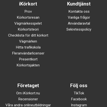
iKörkort
Kundtjänst
Prov
Kontakta oss
Körkortsresan
Vanliga frågor
Vägmärkesspelet
Användaravtal
Körkortsteori
Sekretesspolicy
Checklista för ditt körkort
Vägmärken
Hitta trafikskola
Fleranvändarlicenser
Presentkort
Körkortsjakten
Företaget
Följ oss
Om iKörkort.nu
TikTok
Recensioner
Facebook
Våra andra onlineutbildningar
Instagram