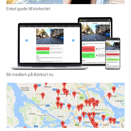
Enkel guide till körkortet
Bli medlem på iKörkort.nu