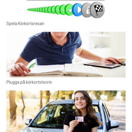
Spela Körkortsresan
Plugga på körkortsteorin