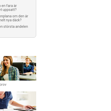
n en fara är
t uppsatt?
tenplana om den är
helt nya däck?
en största andelen
iprov