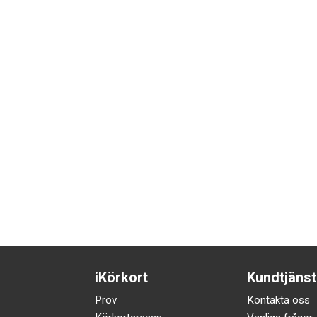
iKörkort
Kundtjänst
Prov
Kontakta oss