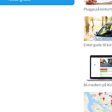
Plugga på körkort
Enkel guide till kö
Bli medlem på iKö