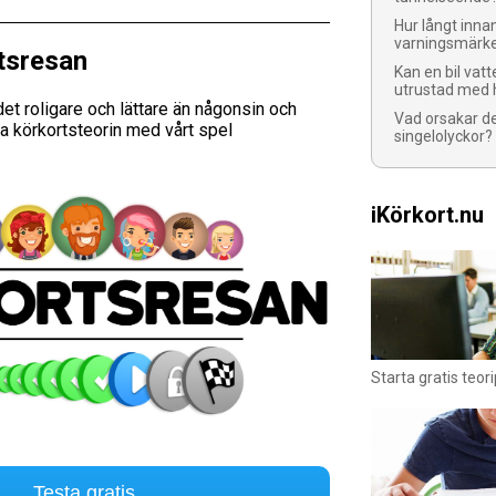
Hur långt inna
varningsmärke
tsresan
Kan en bil vat
utrustad med 
et roligare och lättare än någonsin och
Vad orsakar d
a körkortsteorin med vårt spel
singelolyckor?
iKörkort.nu
Starta gratis teor
Testa gratis