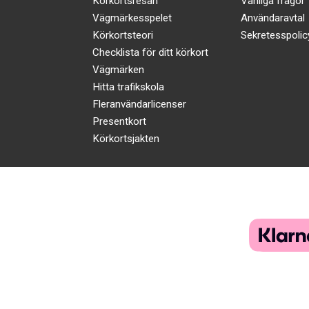
Körkortsresan
Vanliga frågor
Vägmärkesspelet
Användaravtal
Körkortsteori
Sekretesspolic
Checklista för ditt körkort
Vägmärken
Hitta trafikskola
Fleranvändarlicenser
Presentkort
Körkortsjakten