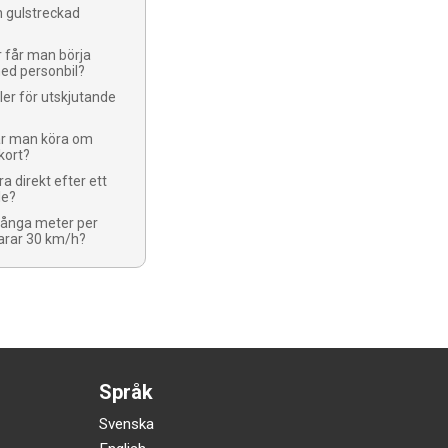
n gulstreckad
r får man börja
ed personbil?
ller för utskjutande
får man köra om
kort?
a direkt efter ett
le?
ånga meter per
arar 30 km/h?
Språk
Svenska