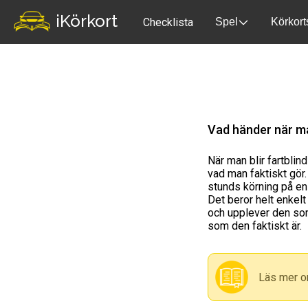
iKörkort
Checklista
Spel
Körkort
Vad händer när man
När man blir fartbli
vad man faktiskt gör.
stunds körning på en
Det beror helt enkelt
och upplever den som
som den faktiskt är.
Läs mer o