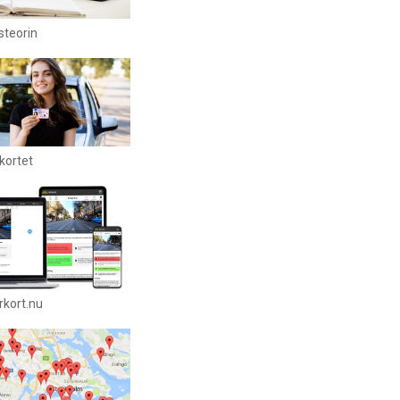
steorin
rkortet
rkort.nu