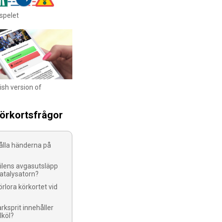
spelet
ish version of
körkortsfrågor
ålla händerna på
bilens avgasutsläpp
katalysatorn?
rlora körkortet vid
rksprit innehåller
lköl?