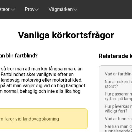
steori
Prov
Vägmärken
Vanliga körkortsfrågor
 blir fartblind?
Relaterade 
nd så tror man att man kör långsammare än
 Fartblindhet sker vanligtvis efter en
Vad är fartbli
 landsväg, motorväg eller motortrafikled.
När är risken f
 på att man vänjer sig vid en hög hastighet
störst?
 normal, behaglig och inte alls lika hög
Hur passerar 
ryttare på läm
Hur påverkas 
väldigt fort?
m faror vid landsvägskörning
Vad är tunnel
När kan man d
tunnelseende