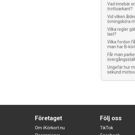
Vad innebär e
trottoarkant?
Vid vilken ålde
övningsköra m
Vilka regler gä
last?
Vilka fordon 
man har B-kör
Får man parker
övergångsstäl
Ungefär hur m
sekund motsv
Företaget
Följ oss
Om iKörkort.nu
TikTok