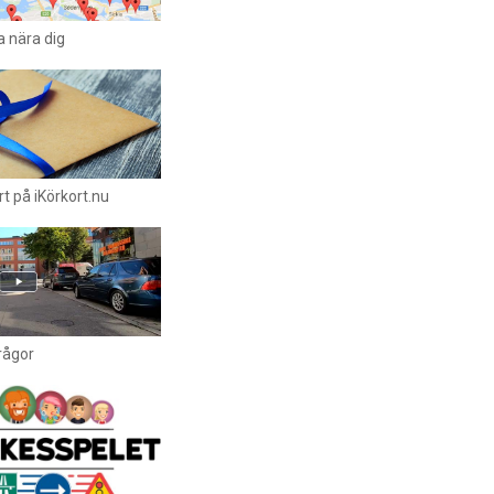
a nära dig
t på iKörkort.nu
rågor