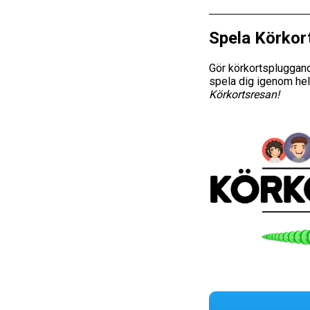
Spela Körkor
Gör körkortspluggand
spela dig igenom hel
Körkortsresan!