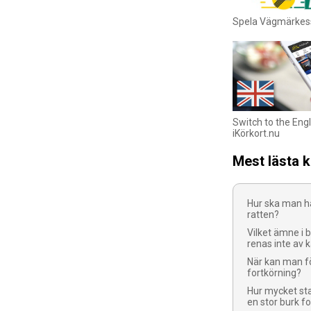
Spela Vägmärkes
Switch to the Engl
iKörkort.nu
Mest lästa 
Hur ska man h
ratten?
Vilket ämne i 
renas inte av 
När kan man fö
fortkörning?
Hur mycket sta
en stor burk fo