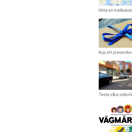
Hitta en trafikskol
Köp ett presentkor
Testa våra videof