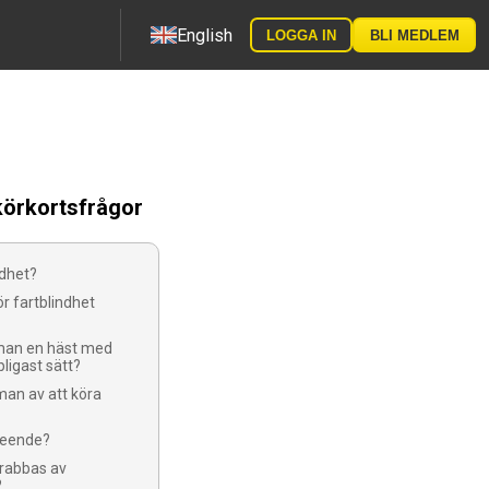
English
LOGGA IN
BLI MEDLEM
körkortsfrågor
ndhet?
ör fartblindhet
man en häst med
pligast sätt?
man av att köra
seende?
rabbas av
?