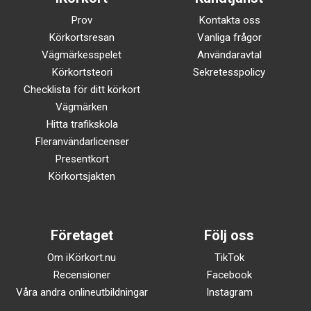
Prov
Kontakta oss
Körkortsresan
Vanliga frågor
Vägmärkesspelet
Användaravtal
Körkortsteori
Sekretesspolicy
Checklista för ditt körkort
Vägmärken
Hitta trafikskola
Fleranvändarlicenser
Presentkort
Körkortsjakten
Företaget
Följ oss
Om iKörkort.nu
TikTok
Recensioner
Facebook
Våra andra onlineutbildningar
Instagram