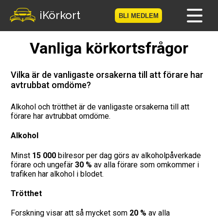
iKörkort
BLI MEDLEM
Vanliga körkortsfrågor
Hem
Bli medlem
Vilka är de vanligaste orsakerna till att förare har
avtrubbat omdöme?
Logga in
Alkohol och trötthet är de vanligaste orsakerna till att
förare har avtrubbat omdöme.
Prov
Alkohol
Körkortsresan
Minst
15 000
bilresor per dag görs av alkoholpåverkade
förare och ungefär
30 %
av alla förare som omkommer i
Vägmärkesspelet
trafiken har alkohol i blodet.
Körkortsteori
Trötthet
Checklista för ditt körkort
Forskning visar att så mycket som
20 %
av alla