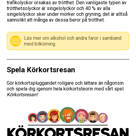
trafikolyckor orsakas av trötthet. Den vanligaste typen av
trötthetsolyckor är singelolyckor och 40 % av alla
Vägmärken
singelolyckor sker under mörker och gryning, det är alltså
sannolikt att många av dessa beror på trötthet.
Hitta trafikskola
Läs mer om alkohol och andra faror i samband
Presentkort
med bilkörning
Language
Spela Körkortsresan
Gör körkortspluggandet roligare och lättare än någonsin
och spela dig igenom hela körkortsteorin med vårt spel
Körkortsresan!