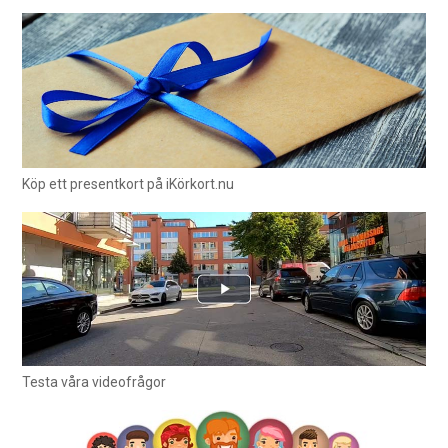
Köp ett presentkort på iKörkort.nu
Testa våra videofrågor