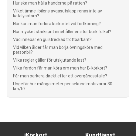
Hur ska man hålla händerna på ratten?
Vilket ämne i bilens avgasutsläpp renas inte av
katalysatorn?
När kan man förlora körkortet vid fortkörning?
Hur mycket starksprit innehåller en stor burk folköl?
Vad innebär en gulstreckad trottoarkant?
Vid vilken ålder får man börja övningsköra med
personbil?
Vilka regler gäller för utskjutande last?
Vilka fordon får man köra om man har B-körkort?
Får man parkera direkt efter ett övergångsställe?
Ungefär hur många meter per sekund motsvarar 30
km/h?
iKörkort
Kundtjänst