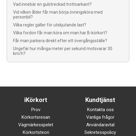
Vad innebär en gulstreckad trottoarkant?
Vid vilken ålder får man börja övningsköra med
personbil?
Vilka regler gäller för utskjutande last?
Vilka fordon får man köra om man har B-körkort?
Får man parkera direkt efter ett övergångsställe?
Ungefär hur många meter per sekund motsvarar 30
km/h?
iKörkort
Kundtjänst
Prov
Kontakta oss
Körkortsresan
Vanliga frågor
Vägmärkesspelet
Användaravtal
Körkortsteori
Sekretesspolicy