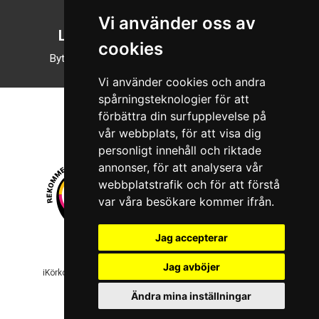
Vi använder oss av
Läsläge
cookies
Byt till nattläge
Vi använder cookies och andra
spårningsteknologier för att
förbättra din surfupplevelse på
vår webbplats, för att visa dig
personligt innehåll och riktade
annonser, för att analysera vår
webbplatstrafik och för att förstå
var våra besökare kommer ifrån.
Jag accepterar
© 2026 Boboshi AB. Alla rättigheter förbehålls.
Jag avböjer
iKörkort är ett registrerat varumärke som tillhör Boboshi AB.
Ändra mina inställningar