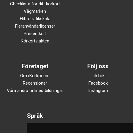
Checklista för ditt körkort
Vägmärken
Hitta trafikskola
Fleranvändarlicenser
Presentkort
Körkortsjakten
Företaget
Följ oss
Om iKörkort.nu
TikTok
Recensioner
Facebook
Våra andra onlineutbildningar
Instagram
Språk
Svenska
English