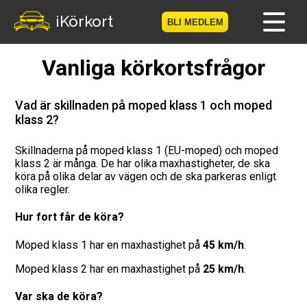
iKörkort
BLI MEDLEM
Vanliga körkortsfrågor
Hem
Bli medlem
Vad är skillnaden på moped klass 1 och moped
klass 2?
Logga in
Skillnaderna på moped klass 1 (EU-moped) och moped
klass 2 är många. De har olika maxhastigheter, de ska
Prov
köra på olika delar av vägen och de ska parkeras enligt
olika regler.
Körkortsresan
Hur fort får de köra?
Vägmärkesspelet
Moped klass 1 har en maxhastighet på
45 km/h
.
Körkortsteori
Moped klass 2 har en maxhastighet på
25 km/h
.
Var ska de köra?
Checklista för ditt körkort