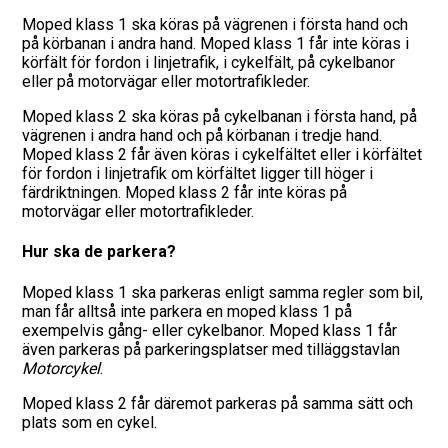
Moped klass 1 ska köras på vägrenen i första hand och
Vägmärken
på körbanan i andra hand. Moped klass 1 får inte köras i
körfält för fordon i linjetrafik, i cykelfält, på cykelbanor
eller på motorvägar eller motortrafikleder.
Hitta trafikskola
Moped klass 2 ska köras på cykelbanan i första hand, på
Presentkort
vägrenen i andra hand och på körbanan i tredje hand.
Moped klass 2 får även köras i cykelfältet eller i körfältet
för fordon i linjetrafik om körfältet ligger till höger i
Language
färdriktningen. Moped klass 2 får inte köras på
motorvägar eller motortrafikleder.
Hur ska de parkera?
Moped klass 1 ska parkeras enligt samma regler som bil,
man får alltså inte parkera en moped klass 1 på
exempelvis gång- eller cykelbanor. Moped klass 1 får
även parkeras på parkeringsplatser med tilläggstavlan
Motorcykel
.
Moped klass 2 får däremot parkeras på samma sätt och
plats som en cykel.