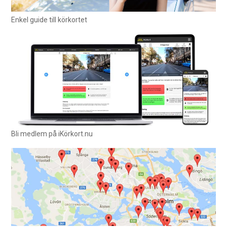
Enkel guide till körkortet
Bli medlem på iKörkort.nu