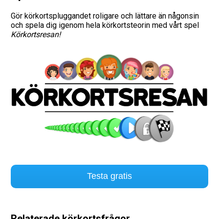
Gör körkortspluggandet roligare och lättare än någonsin
Vägmärken
och spela dig igenom hela körkortsteorin med vårt spel
Körkortsresan!
Hitta trafikskola
Presentkort
Language
Testa gratis
Relaterade körkortsfrågor