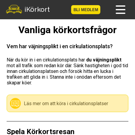
iKörkort
BLI MEDLEM
Vanliga körkortsfrågor
Hem
Bli medlem
Vem har väjningsplikt i en cirkulationsplats?
Logga in
När du kör in i en cirkulationsplats har
du väjningsplikt
mot all trafik som redan kör där. Sänk hastigheten i god tid
innan cirkulationsplatsen och försök hitta en lucka i
Prov
trafiken att glida in i. Stanna inte i onödan eftersom det
skapar köer.
Körkortsresan
Vägmärkesspelet
Läs mer om att köra i cirkulationsplatser
Körkortsteori
Spela Körkortsresan
Checklista för ditt körkort