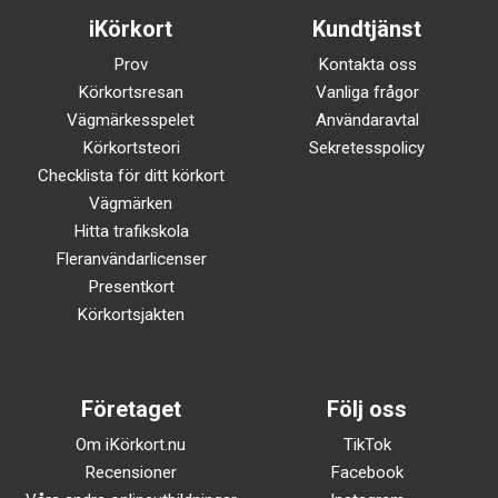
iKörkort
Kundtjänst
Prov
Kontakta oss
Körkortsresan
Vanliga frågor
Vägmärkesspelet
Användaravtal
Körkortsteori
Sekretesspolicy
Checklista för ditt körkort
Vägmärken
Hitta trafikskola
Fleranvändarlicenser
Presentkort
Körkortsjakten
Företaget
Följ oss
Om iKörkort.nu
TikTok
Recensioner
Facebook