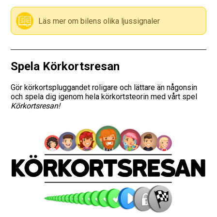
Vägmärken
Läs mer om bilens olika ljussignaler
Hitta trafikskola
Spela Körkortsresan
Presentkort
Gör körkortspluggandet roligare och lättare än någonsin
Language
och spela dig igenom hela körkortsteorin med vårt spel
Körkortsresan!