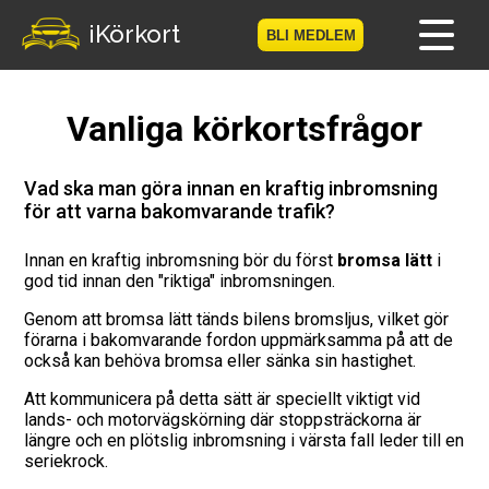
-->
iKörkort
BLI MEDLEM
Hem
Vanliga körkortsfrågor
Bli medlem
Vad ska man göra innan en kraftig inbromsning
för att varna bakomvarande trafik?
Logga in
Innan en kraftig inbromsning bör du först
bromsa lätt
i
Prov
god tid innan den "riktiga" inbromsningen.
Körkortsresan
Genom att bromsa lätt tänds bilens bromsljus, vilket gör
förarna i bakomvarande fordon uppmärksamma på att de
också kan behöva bromsa eller sänka sin hastighet.
Vägmärkesspelet
Att kommunicera på detta sätt är speciellt viktigt vid
lands- och motorvägskörning där stoppsträckorna är
Körkortsteori
längre och en plötslig inbromsning i värsta fall leder till en
seriekrock.
Checklista för ditt körkort