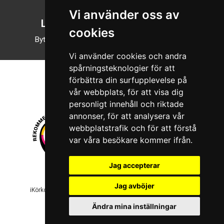
Vi använder oss av
Läsläge
cookies
Byt till nattläge
Vi använder cookies och andra
spårningsteknologier för att
förbättra din surfupplevelse på
vår webbplats, för att visa dig
personligt innehåll och riktade
annonser, för att analysera vår
webbplatstrafik och för att förstå
var våra besökare kommer ifrån.
Jag accepterar
© 2026 Boboshi AB. Alla rättigheter förbehålls.
Jag avböjer
iKörkort är ett registrerat varumärke som tillhör Boboshi AB.
Ändra mina inställningar