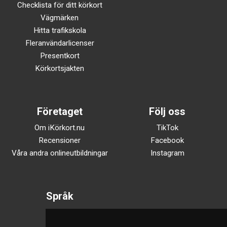
Checklista för ditt körkort
Vägmärken
Hitta trafikskola
Fleranvändarlicenser
Presentkort
Körkortsjakten
Företaget
Följ oss
Om iKörkort.nu
TikTok
Recensioner
Facebook
Våra andra onlineutbildningar
Instagram
Språk
Svenska
English