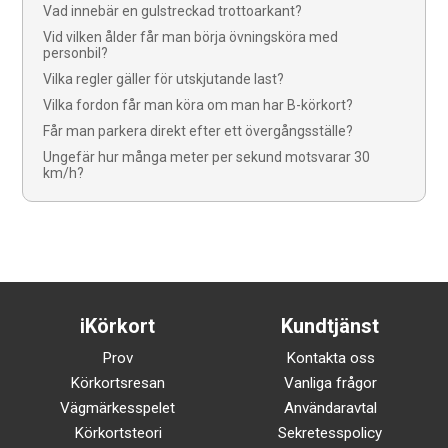
Vad innebär en gulstreckad trottoarkant?
Vid vilken ålder får man börja övningsköra med
personbil?
Vilka regler gäller för utskjutande last?
Vilka fordon får man köra om man har B-körkort?
Får man parkera direkt efter ett övergångsställe?
Ungefär hur många meter per sekund motsvarar 30
km/h?
iKörkort
Kundtjänst
Prov
Kontakta oss
Körkortsresan
Vanliga frågor
Vägmärkesspelet
Användaravtal
Körkortsteori
Sekretesspolicy