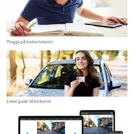
Plugga på körkortsteorin
Enkel guide till körkortet