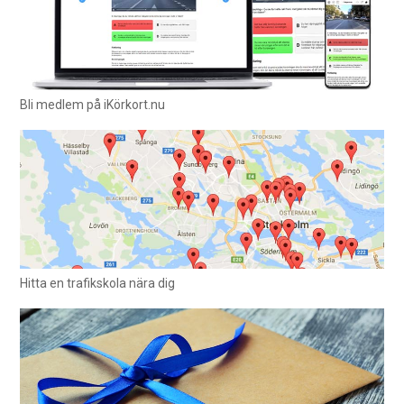
Bli medlem på iKörkort.nu
Hitta en trafikskola nära dig