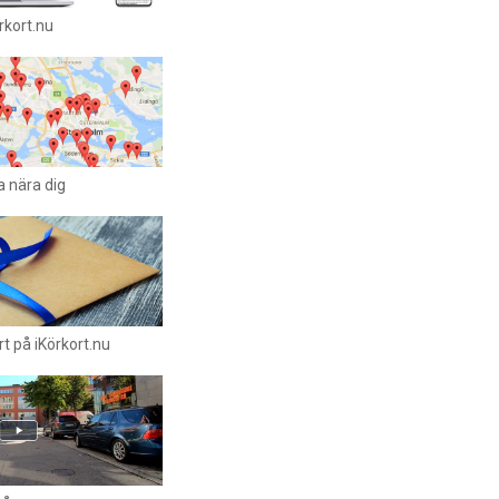
rkort.nu
a nära dig
t på iKörkort.nu