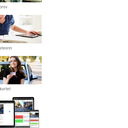
iprov
steorin
rkortet