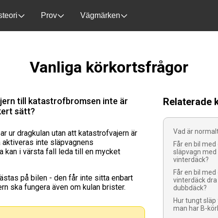
-->
steori
Prov
Vägmärken
Vanliga körkortsfrågor
ern till katastrofbromsen inte är
Relaterade 
ert sätt?
Vad är normalt
 ur dragkulan utan att katastrofvajern är
å aktiveras inte släpvagnens
Får en bil med
 kan i värsta fall leda till en mycket
släpvagn med
vinterdäck?
Får en bil me
ästas på bilen - den får inte sitta enbart
vinterdäck dr
ern ska fungera även om kulan brister.
dubbdäck?
Hur tungt släp
man har B-kör