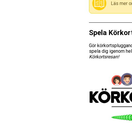
Läs mer o
Spela Körkor
Gör körkortspluggand
spela dig igenom hel
Körkortsresan!