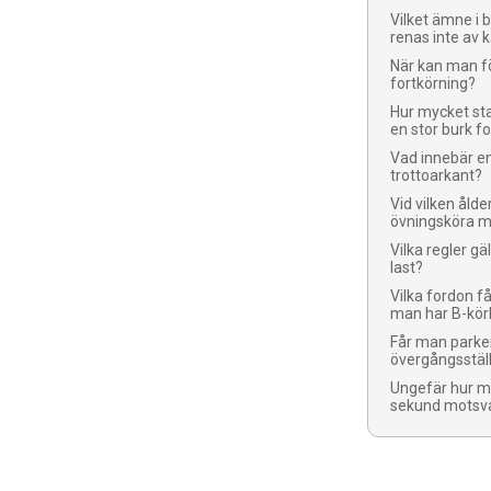
Vilket ämne i 
renas inte av 
När kan man fö
fortkörning?
Hur mycket sta
en stor burk fo
Vad innebär e
trottoarkant?
Vid vilken ålde
övningsköra m
Vilka regler gä
last?
Vilka fordon 
man har B-kör
Får man parker
övergångsstäl
Ungefär hur m
sekund motsv