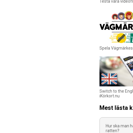
Testa våra videof
Spela Vägmärkes
Switch to the Engl
iKörkort.nu
Mest lästa 
Hur ska man h
ratten?