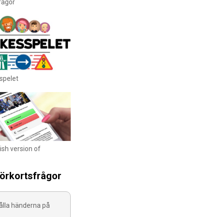
rågor
spelet
ish version of
körkortsfrågor
ålla händerna på