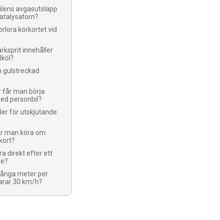
bilens avgasutsläpp
katalysatorn?
rlora körkortet vid
rksprit innehåller
lköl?
n gulstreckad
r får man börja
ed personbil?
ller för utskjutande
får man köra om
kort?
a direkt efter ett
le?
ånga meter per
arar 30 km/h?