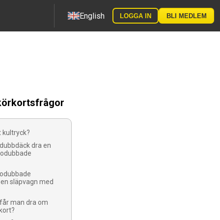
English
LOGGA IN
BLI MEDLEM
körkortsfrågor
 kultryck?
 dubbdäck dra en
 odubbade
d odubbade
a en släpvagn med
 får man dra om
kort?