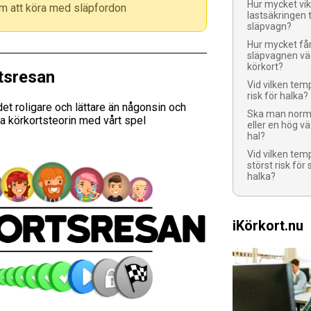
Hur mycket vi
m att köra med släpfordon
lastsäkringen 
släpvagn?
Hur mycket får
släpvagnen vä
körkort?
tsresan
Vid vilken temp
risk för halka?
et roligare och lättare än någonsin och
Ska man norma
a körkortsteorin med vårt spel
eller en hög v
hal?
Vid vilken tem
störst risk för 
halka?
iKörkort.nu