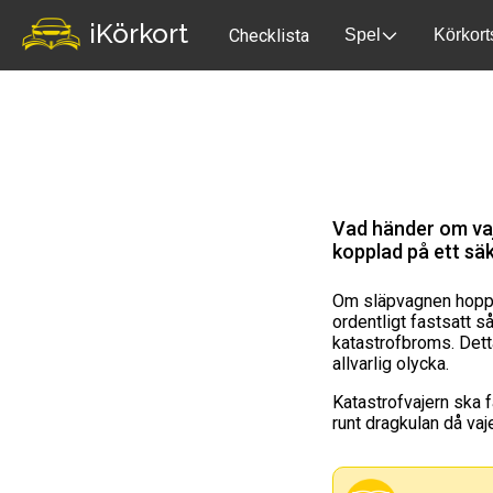
iKörkort
Checklista
Spel
Körkort
Vad händer om vaj
kopplad på ett säk
Om släpvagnen hoppar
ordentligt fastsatt s
katastrofbroms. Detta
allvarlig olycka.
Katastrofvajern ska f
runt dragkulan då vaj