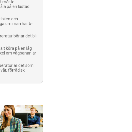
kt måste
tåla på en lastad
 bilen och
ga om man har b-
eratur börjar det bli
lt köra på en låg
äxel om vägbanan är
peratur är det som
svår, förrädisk