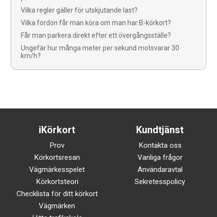
Vilka regler gäller för utskjutande last?
Vilka fordon får man köra om man har B-körkort?
Får man parkera direkt efter ett övergångsställe?
Ungefär hur många meter per sekund motsvarar 30
km/h?
iKörkort
Kundtjänst
Prov
Kontakta oss
Körkortsresan
Vanliga frågor
Vägmärkesspelet
Användaravtal
Körkortsteori
Sekretesspolicy
Checklista för ditt körkort
Vägmärken