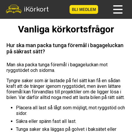
iKörkort
BLI MEDLEM
Vanliga körkortsfrågor
Hem
Bli medlem
Hur ska man packa tunga föremål i bagageluckan
på säkrast sätt?
Logga in
Man ska packa tunga föremål i bagageluckan mot
ryggstödet och sidorna.
Prov
Tyngre saker som är lastade på fel sätt kan få en sådan
Körkortsresan
kraft att de tränger igenom ryggstödet, men även lättare
föremål kan förvandlas till projektiler om de ligger lösa i
bilen. Var därför alltid noga med att lasta bilen på rätt sätt.
Vägmärkesspelet
Placera all last så lågt som möjligt, mot ryggstöd och
sidor.
Körkortsteori
Säkra eller spänn fast all last.
Checklista för ditt körkort
Tunga saker ska läggas på golvet i baksätet eller