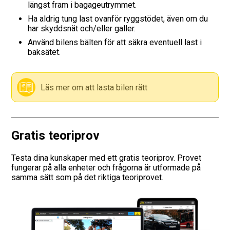
längst fram i bagageutrymmet.
Ha aldrig tung last ovanför ryggstödet, även om du
Vägmärken
har skyddsnät och/eller galler.
Använd bilens bälten för att säkra eventuell last i
Hitta trafikskola
baksätet.
Presentkort
Läs mer om att lasta bilen rätt
Language
Gratis teoriprov
Testa dina kunskaper med ett gratis teoriprov. Provet
fungerar på alla enheter och frågorna är utformade på
samma sätt som på det riktiga teoriprovet.