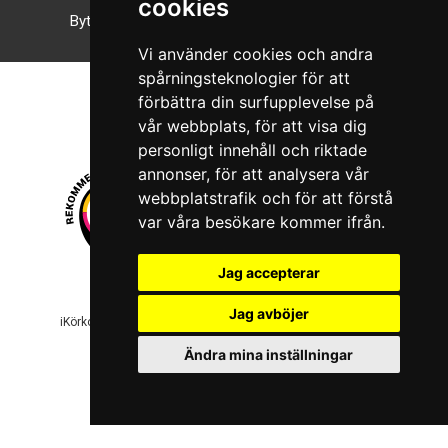
cookies
Byt till nattläge
Vi använder cookies och andra
spårningsteknologier för att
förbättra din surfupplevelse på
vår webbplats, för att visa dig
personligt innehåll och riktade
annonser, för att analysera vår
webbplatstrafik och för att förstå
var våra besökare kommer ifrån.
Jag accepterar
© 2026 Boboshi AB. Alla rättigheter förbehålls.
Jag avböjer
iKörkort är ett registrerat varumärke som tillhör Boboshi AB.
Ändra mina inställningar