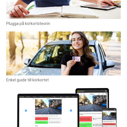
Plugga på körkortsteorin
Enkel guide till körkortet