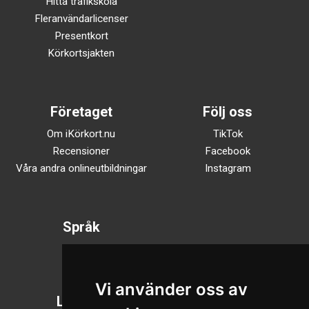
Hitta trafikskola
Fleranvändarlicenser
Presentkort
Körkortsjakten
Företaget
Följ oss
Om iKörkort.nu
TikTok
Recensioner
Facebook
Våra andra onlineutbildningar
Instagram
Språk
Svenska
English
Vi använder oss av
Läsläge