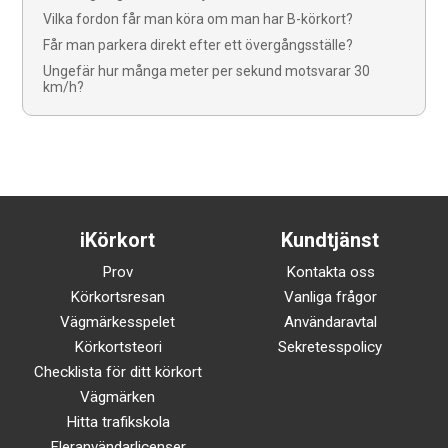
Vilka fordon får man köra om man har B-körkort?
Får man parkera direkt efter ett övergångsställe?
Ungefär hur många meter per sekund motsvarar 30
km/h?
iKörkort
Kundtjänst
Prov
Kontakta oss
Körkortsresan
Vanliga frågor
Vägmärkesspelet
Användaravtal
Körkortsteori
Sekretesspolicy
Checklista för ditt körkort
Vägmärken
Hitta trafikskola
Fleranvändarlicenser