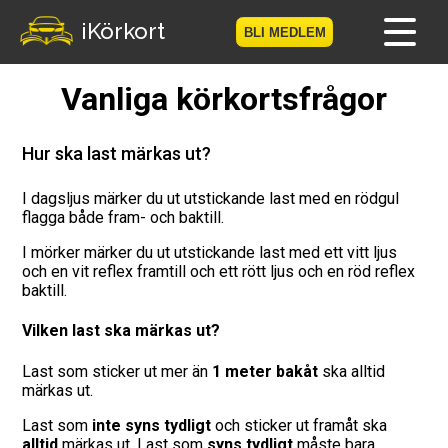
iKörkort
BLI MEDLEM
Vanliga körkortsfrågor
Hem
Bli medlem
Hur ska last märkas ut?
Logga in
I dagsljus märker du ut utstickande last med en rödgul
flagga både fram- och baktill.
Prov
I mörker märker du ut utstickande last med ett vitt ljus
och en vit reflex framtill och ett rött ljus och en röd reflex
baktill.
Körkortsresan
Vilken last ska märkas ut?
Vägmärkesspelet
Last som sticker ut mer än
1 meter bakåt
ska alltid
Körkortsteori
märkas ut.
Last som
inte syns tydligt
och sticker ut framåt ska
Checklista för ditt körkort
alltid
märkas ut. Last som
syns tydligt
måste bara