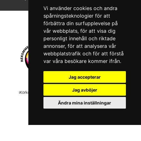
Vi använder cookies och andra
spårningsteknologier för att
förbättra din surfupplevelse på
vår webbplats, för att visa dig
personligt innehåll och riktade
annonser, för att analysera vår
webbplatstrafik och för att förstå
var våra besökare kommer ifrån.
Jag accepterar
© 2026 Boboshi AB. Alla rättigheter förbehålls.
Jag avböjer
iKörkort är ett registrerat varumärke som tillhör Boboshi AB.
Ändra mina inställningar