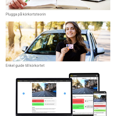
Plugga på körkortsteorin
Enkel guide till körkortet