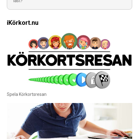
last?
iKörkort.nu
Spela Körkortsresan