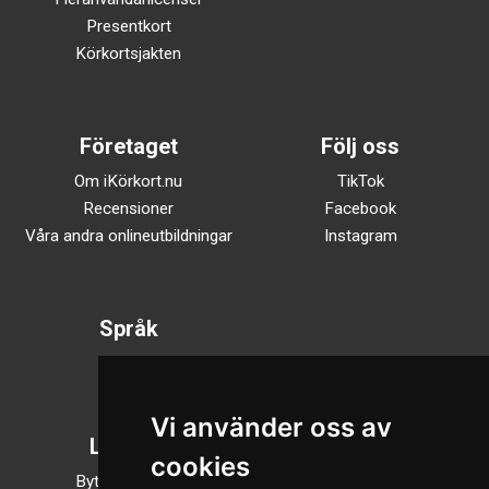
Presentkort
Körkortsjakten
Företaget
Följ oss
Om iKörkort.nu
TikTok
Recensioner
Facebook
Våra andra onlineutbildningar
Instagram
Språk
Svenska
English
Vi använder oss av
Läsläge
cookies
Byt till nattläge