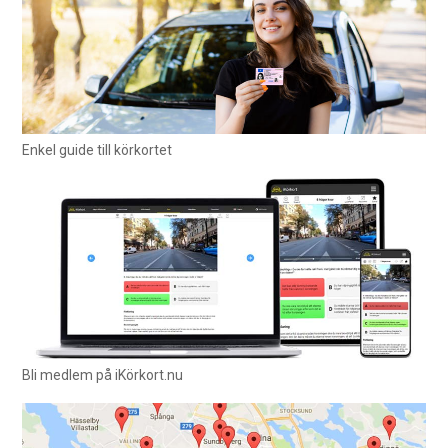
Enkel guide till körkortet
Bli medlem på iKörkort.nu