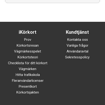
iKörkort
Kundtjänst
Prov
Kontakta oss
Körkortsresan
Vanliga frågor
Vägmärkesspelet
Användaravtal
Körkortsteori
Sekretesspolicy
Checklista för ditt körkort
Vägmärken
Hitta trafikskola
Fleranvändarlicenser
Presentkort
Körkortsjakten