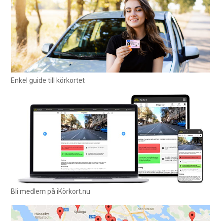
Enkel guide till körkortet
Bli medlem på iKörkort.nu