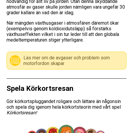
nödvändig för allt liv på jorden. Utan denna skyddande
atmosfär av gaser skulle jorden nämligen vara ungefär 30
Vägmärken
grader kallare än vad den är idag.
När mängden växthusgaser i atmosfären däremot ökar
Hitta trafikskola
(exempelvis genom koldioxidutsläpp) så förstärks
växthuseffekten vilket i sin tur leder till att den globala
medeltemperaturen stiger ytterligare.
Presentkort
Language
Läs mer om de avgaser och problem som
motorfordon skapar
Spela Körkortsresan
Gör körkortspluggandet roligare och lättare än någonsin
och spela dig igenom hela körkortsteorin med vårt spel
Körkortsresan!