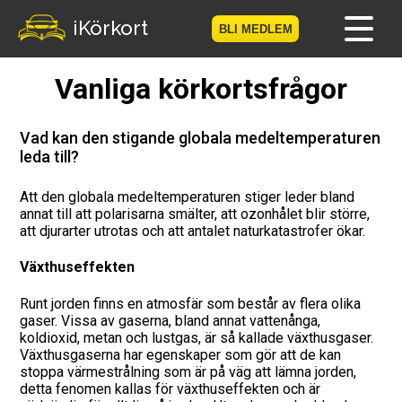
iKörkort
BLI MEDLEM
Vanliga körkortsfrågor
Hem
Bli medlem
Vad kan den stigande globala medeltemperaturen
leda till?
Logga in
Att den globala medeltemperaturen stiger leder bland
annat till att polarisarna smälter, att ozonhålet blir större,
Prov
att djurarter utrotas och att antalet naturkatastrofer ökar.
Körkortsresan
Växthuseffekten
Runt jorden finns en atmosfär som består av flera olika
Vägmärkesspelet
gaser. Vissa av gaserna, bland annat vattenånga,
koldioxid, metan och lustgas, är så kallade växthusgaser.
Körkortsteori
Växthusgaserna har egenskaper som gör att de kan
stoppa värmestrålning som är på väg att lämna jorden,
detta fenomen kallas för växthuseffekten och är
Checklista för ditt körkort