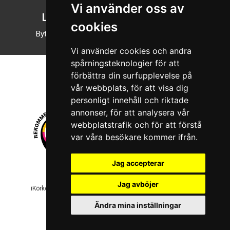
Vi använder oss av
Läsläge
cookies
Byt till nattläge
Vi använder cookies och andra
spårningsteknologier för att
förbättra din surfupplevelse på
vår webbplats, för att visa dig
personligt innehåll och riktade
annonser, för att analysera vår
webbplatstrafik och för att förstå
var våra besökare kommer ifrån.
Jag accepterar
© 2026 Boboshi AB. Alla rättigheter förbehålls.
Jag avböjer
iKörkort är ett registrerat varumärke som tillhör Boboshi AB.
Ändra mina inställningar