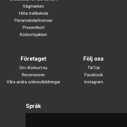
Vägmärken
Hitta trafikskola
Fleranvändarlicenser
Presentkort
Körkortsjakten
Företaget
Följ oss
Om iKörkort.nu
TikTok
Recensioner
Facebook
Våra andra onlineutbildningar
Instagram
Språk
Svenska
English