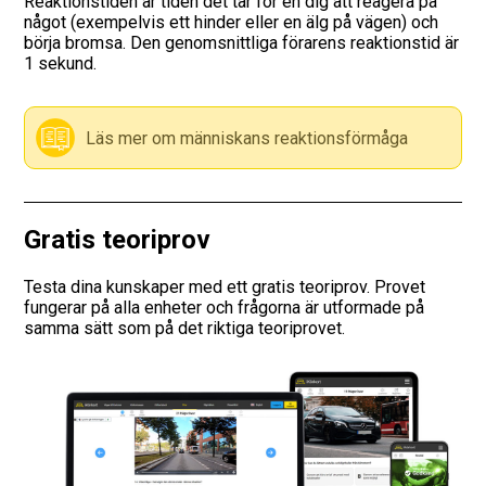
Reaktionstiden är tiden det tar för en dig att reagera på
något (exempelvis ett hinder eller en älg på vägen) och
Vägmärken
börja bromsa. Den genomsnittliga förarens reaktionstid är
1 sekund.
Hitta trafikskola
Läs mer om människans reaktionsförmåga
Presentkort
Language
Gratis teoriprov
Testa dina kunskaper med ett gratis teoriprov. Provet
fungerar på alla enheter och frågorna är utformade på
samma sätt som på det riktiga teoriprovet.