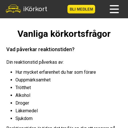
-->
iKörkort
BLI MEDLEM
Hem
Vanliga körkortsfrågor
Bli medlem
Vad påverkar reaktionstiden?
Logga in
Din reaktionstid påverkas av:
Prov
Hur mycket erfarenhet du har som förare
Ouppmärksamhet
Körkortsresan
Trötthet
Alkohol
Vägmärkesspelet
Droger
Läkemedel
Körkortsteori
Sjukdom
Checklista för ditt körkort