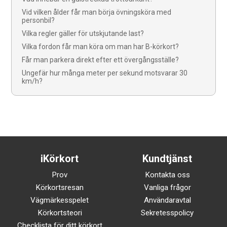
Vid vilken ålder får man börja övningsköra med
personbil?
Vilka regler gäller för utskjutande last?
Vilka fordon får man köra om man har B-körkort?
Får man parkera direkt efter ett övergångsställe?
Ungefär hur många meter per sekund motsvarar 30
km/h?
iKörkort
Kundtjänst
Prov
Kontakta oss
Körkortsresan
Vanliga frågor
Vägmärkesspelet
Användaravtal
Körkortsteori
Sekretesspolicy
Checklista för ditt körkort