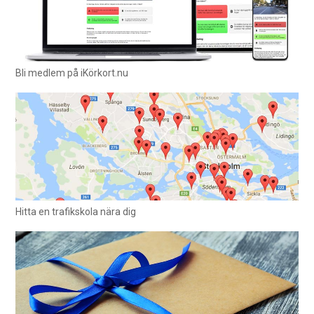
Bli medlem på iKörkort.nu
Hitta en trafikskola nära dig