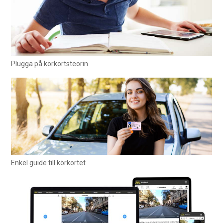
Plugga på körkortsteorin
Enkel guide till körkortet